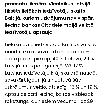
procentu likmēm. Vienlaikus Latvijā
fiksēts lielākais iedzīvotāju skaits
Baltijā, kuriem uzkrājumu nav vispār,
liecina bankas Citadele maijā veiktā
iedzīvotāju aptauja.
Lielākā daļa iedzīvotāju Baltijas valstīs
naudu uzkrāj savā ikdienas kontā –
šādu praksi piekopj 40 % Lietuvā, 29 %
Latvijā un tikpat Igaunijā. Vēl 17 %
Latvijas iedzīvotāju krāj skaidrā naudā,
savukārt Igaunijā un Lietuvā šādi
uzkrājumus veido, attiecīgi, 15 % un 19 %.
Aptaujas dati liecina, ka tas visbiežāk
raksturīgs jauniešiem vecumā līdz 29