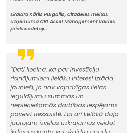
skaidro Kārlis Purgailis, Citadeles meitas
uzņēmuma CBL Asset Management valdes
priekšsēdētājs.
“Dati liecina, ka par investīciju
risinājumiem lielāku interesi izrāda
jaunieši, jo nav vajadzīgas lielas
ieguldījumu summas un
nepieciešamās darbības iespējams
paveikt tiešsaistē. Lai arī lielākā daļa
joprojām izvēlas uzkrājumus veidot
ikdienas kontā vai skaidrā naudā,