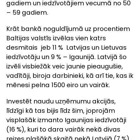
gadiem un iedzīvotājiem vecumā no 50
– 59 gadiem.
Krāt bankā noguldījumā uz procentiem
Baltijas valstīs izvēlas vien katrs
desmitais jeb 11 % Latvijas un Lietuvas
iedzīvotāju un 9 % – Igaunijā. Latvijā šo
izvēli visbiežāk veic jaunie pieaugušie,
vadītāji, biroja darbinieki, kā arī tie, kas ik
mēnesi pelna 1500 eiro un vairāk.
Investēt naudu uzņēmumu akcijās,
līdzīgi kā tas bijis līdz šim, joprojām
visplašāk izmanto Igaunijas iedzīvotāji
(16 %), kuri to dara vairāk nekā divas
reizes plašākā skaitā nekā Latvijā (7 %).