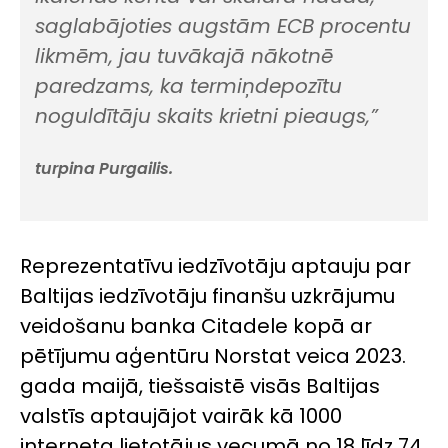
saglabājoties augstām ECB procentu
likmēm, jau tuvākajā nākotnē
paredzams, ka termiņdepozītu
noguldītāju skaits krietni pieaugs,”
turpina Purgailis.
Reprezentatīvu iedzīvotāju aptauju par
Baltijas iedzīvotāju finanšu uzkrājumu
veidošanu banka Citadele kopā ar
pētījumu aģentūru Norstat veica 2023.
gada maijā, tiešsaistē visās Baltijas
valstīs aptaujājot vairāk kā 1000
interneta lietotājus vecumā no 18 līdz 74