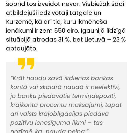
šobrīd tos izveidot nevar. Visbiežāk šādi
atbildējuši iedzīvotāji Latgalē un
Kurzemē, kā arī tie, kuru ikmēneša
ienākumi ir zem 550 eiro. Igaunijā līdzīgā
situācijā atrodas 31 %, bet Lietuvā – 23 %
aptaujāto.
“Krāt naudu savā ikdienas bankas
kontā vai skaidrā naudā ir neefektīvi,
jo banku piedāvātie termiņdepozīti,
krājkonta procentu maksājumi, tāpat
arī valsts krājobligācijas piedāvā
pozitīvu ienesīguma likmi – tas
nozīmē, ka nauda pelna,”