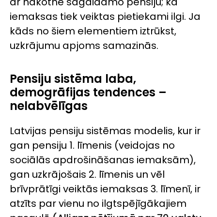
ar nākotnē sagaidāmo pensiju; ka
iemaksas tiek veiktas pietiekami ilgi. Ja
kāds no šiem elementiem iztrūkst,
uzkrājumu apjoms samazinās.
Pensiju sistēma laba,
demogrāfijas tendences –
nelabvēlīgas
Latvijas pensiju sistēmas modelis, kur ir
gan pensiju 1. līmenis (veidojas no
sociālās apdrošināšanas iemaksām),
gan uzkrājošais 2. līmenis un vēl
brīvprātīgi veiktās iemaksas 3. līmenī, ir
atzīts par vienu no ilgtspējīgākajiem