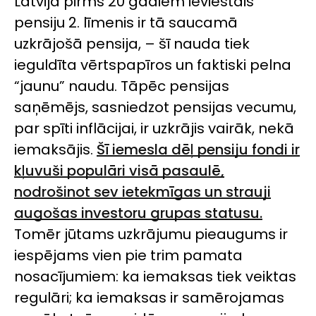
Latvijā pirms 20 gadiem ieviestais
pensiju 2. līmenis ir tā saucamā
uzkrājošā pensija, – šī nauda tiek
ieguldīta vērtspapīros un faktiski pelna
“jaunu” naudu. Tāpēc pensijas
saņēmējs, sasniedzot pensijas vecumu,
par spīti inflācijai, ir uzkrājis vairāk, nekā
iemaksājis.
Šī iemesla dēļ pensiju fondi ir
kļuvuši populāri visā pasaulē,
nodrošinot sev ietekmīgas un strauji
augošas investoru grupas statusu.
Tomēr jūtams uzkrājumu pieaugums ir
iespējams vien pie trim pamata
nosacījumiem: ka iemaksas tiek veiktas
regulāri; ka iemaksas ir samērojamas