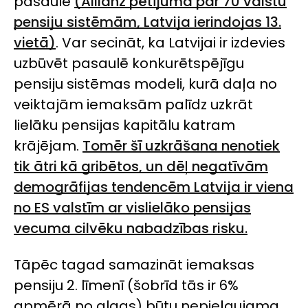
pasaulē
(
Allianz
pētījumā par 70 valstu
pensiju sistēmām, Latvija ierindojas 13.
vietā)
. Var secināt, ka Latvijai ir izdevies
uzbūvēt pasaulē konkurētspējīgu
pensiju sistēmas modeli, kurā daļa no
veiktajām iemaksām palīdz uzkrāt
lielāku pensijas kapitālu katram
krājējam.
Tomēr šī uzkrāšana nenotiek
tik ātri kā gribētos, un dēļ negatīvām
demogrāfijas tendencēm Latvija ir viena
no ES valstīm ar vislielāko pensijas
vecuma cilvēku nabadzības risku.
Tāpēc tagad samazināt iemaksas
pensiju 2. līmenī (šobrīd tās ir 6%
apmērā no algas) būtu nepieļaujama