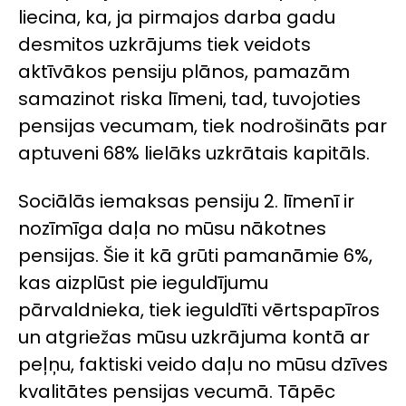
liecina, ka, ja pirmajos darba gadu
desmitos uzkrājums tiek veidots
aktīvākos pensiju plānos, pamazām
samazinot riska līmeni, tad, tuvojoties
pensijas vecumam, tiek nodrošināts par
aptuveni 68% lielāks uzkrātais kapitāls.
Sociālās iemaksas pensiju 2. līmenī ir
nozīmīga daļa no mūsu nākotnes
pensijas. Šie it kā grūti pamanāmie 6%,
kas aizplūst pie ieguldījumu
pārvaldnieka, tiek ieguldīti vērtspapīros
un atgriežas mūsu uzkrājuma kontā ar
peļņu, faktiski veido daļu no mūsu dzīves
kvalitātes pensijas vecumā. Tāpēc