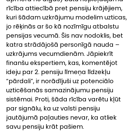
rīcība attiecībā pret pensiju krājējiem,
kuri šādam uzkrājumu modelim uzticas,
jo rēķinās ar šo kā nozīmīgu atbalstu
pensijas vecumā. Šis nav nodoklis, bet
katra strādājošā personīgā nauda –
uzkrājums vecumdienām. Jāpiekrīt
finanšu ekspertiem, kas, komentējot
ideju par 2. pensiju līmeņa līdzekļu
“pārdali”, ir norādījuši uz potenciālo
uzticēšanās samazinājumu pensiju
sistēmai. Proti, šāda rīcība varētu kļūt
par signālu, ka uz valsti pensiju
jautājumā paļauties nevar, ka atliek
savu pensiju krāt pašiem.