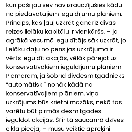
kuri paši jau sev nav izraudzījušies kādu
no piedāvātajiem ieguldījumu plāniem.
Princips, kas ļauj uzkrāt gandrīz divas
reizes lielāku kapitālu ir vienkāršs, – jo
agrākā vecumā ieguldītājs sāk uzkrāt, jo
lielāku daļu no pensijas uzkrājuma ir
vērts ieguldīt akcijās, vēlāk pārejot uz
konservatīvākiem ieguldījumu plāniem.
Piemēram, ja šobrīd divdesmitgadnieks
“automātiski” nonāk kādā no
konservatīvajiem plāniem, viņa
uzkrājums būs krietni mazāks, nekā tas
varētu būt pirmās desmitgades
ieguldot akcijās. Šī ir tā saucamā dzīves
cikla pieeja, – mūsu veiktie aprēķini