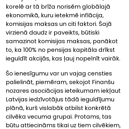
korelē ar tā brīža norisēm globālajā
ekonomikā, kuru ietekmē inflācija,
komisijas maksas un citi faktori. Šajā
virzienā daudz ir paveikts, būtiski
samazinot komisijas maksas, panākot
to, ka 100% no pensijas kapitāla drīkst
ieguldīt akcijās, kas ļauj nopelnīt vairāk.
Šo ienesīgumu var un vajag censties
palielināt, piemēram, sekojot Finanšu
nozares asociācijas ieteikumam iekļaut
Latvijas iedzīvotājus tādā ieguldījumu
plānā, kurš vislabāk atbilst konkrētā
cilvēka vecuma grupai. Protams, tas
būtu attiecināms tikai uz tiem cilvēkiem,