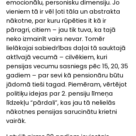
emocionālu, personisku dimensiju. Jo
vieniem tā ir vēl ļoti tāla un abstrakta
nākotne, par kuru rūpēties it kā ir
pāragri, citiem – jau tik tuva, ka tajā
neko izmainīt vairs nevar. Tomēr
lielākajai sabiedrības daļai tā sauktajā
aktīvajā vecumā – cilvēkiem, kuri
pensijas vecumu sasniegs pēc 15, 20, 35
gadiem – par sevi kā pensionāru būtu
jādomā tieši tagad. Piemēram, vērtējot
politiķu idejas par 2. pensiju līmeņa
līdzekļu “pārdali”, kas jau tā nelielās
nākotnes pensijas sarucinātu krietni
vairāk.