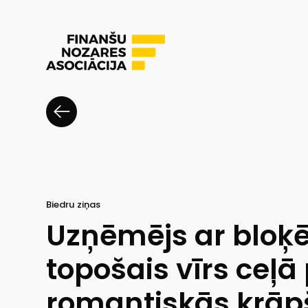
Biedru ziņas
Uzņēmējs ar bloķē
topošais vīrs ceļā
romantiskās krā