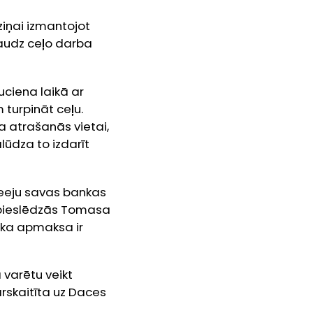
ziņai izmantojot
audz ceļo darba
uciena laikā ar
turpināt ceļu.
a atrašanās vietai,
ūdza to izdarīt
pieeju savas bankas
e pieslēdzās Tomasa
 ka apmaksa ir
 varētu veikt
skaitīta uz Daces