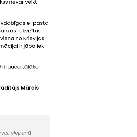
kss nevar veikt
ļ savdabīgas e-pasta
nkas rekvizītus.
vienā no Krievijas
ācijai ir jāpaliek
ārtrauca tālāko
vadītājs Mārcis
rsts, slepenā