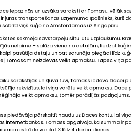
ace iepazinās un uzsāka saraksti ar Tomasu, vēlāk sa
r jūras transportēšanas uzņēmuma īpašnieks, kurš d
ši šobrīd viņš kuģo no Amsterdamas uz Singapūru.
akstes sekmēja savstarpēju siltu jūtu uzplaukumu. Bra
jās nelaime – salūza viena no detaļām, liedzot kuģim 
lpi pasūtīja detaļu un pat sarunāja piegādi līdz kuģ
 dēļ Tomasam neizdevās veikt apmaksu. Tāpēc viņā pal
 laiku sarakstījās un kļuva tuvi, Tomass iedeva Dacei 
tsūtīja rekvizītus, lai viņa varētu veikt apmaksu. Dac
mēģināja veikt apmaksu, tomēr parādījās paziņojums,
s piedāvāja pārskaitīt naudu uz Daces kontu, lai viņa
 internetbankas. Tomass apgalvoja, ka summa ir pār
juma apstrāde var ilgt 3 līdz 4 darba dienas.