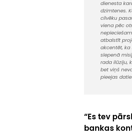
dienesta kar
dzimtenes. K
cilvēku pasa
viena pēc ot
nepieciešams
atbalstīt pr
akcentēt, ka
slepenā misi
rada ilūziju,
bet viņš neva
pieejas datie
“Es tev pār
bankas kon