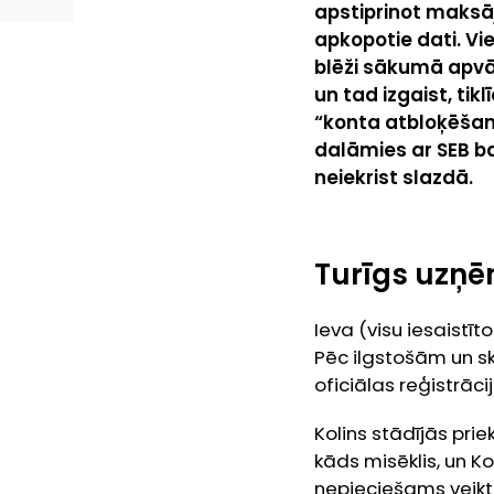
apstiprinot maksāj
apkopotie dati. V
blēži sākumā apvā
un tad izgaist, tik
“konta atbloķēšan
dalāmies ar SEB b
neiekrist slazdā.
Turīgs uzņē
Ieva (visu iesaistīto
Pēc ilgstošām un sk
oficiālas reģistrācij
Kolins stādījās prie
kāds misēklis, un K
nepieciešams veikt 