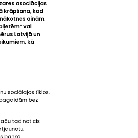
ozares asociācijas
kā krāpšana, kad
 nākotnes ainām,
 biļetēm” vai
rus Latvijā un
teikumiem, kā
inu sociālajos tīklos.
 – pagaidām bez
Taču tad noticis
atjaunotu,
as bankā.