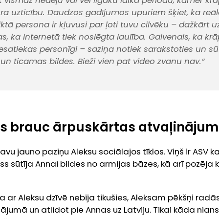
k vismaz nedēļu vai vēl ilgāku laika periodu, kamēr kr
a uzticību. Daudzos gadījumos upuriem šķiet, ka reāl
tā persona ir kļuvusi par ļoti tuvu cilvēku – dažkārt u
s, ka internetā tiek noslēgta laulība. Galvenais, ka kr
satiekas personīgi – saziņa notiek sarakstoties un sūt
un ticamas bildes. Bieži vien pat video zvanu nav.”
rs brauc ārpuskārtas atvaļināju
vu jauno paziņu Aleksu sociālajos tīklos. Viņš ir ASV ka
s sūtīja Annai bildes no armijas bāzes, kā arī pozēja 
na ar Aleksu dzīvē nebija tikušies, Aleksam pēkšņi radā
ājumā un atlidot pie Annas uz Latviju. Tikai kāda nian