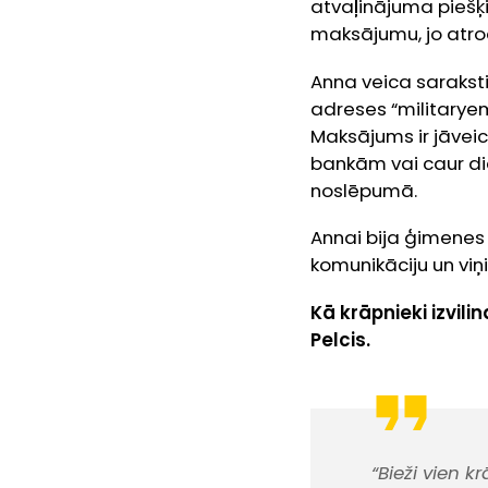
atvaļinājuma piešķi
maksājumu, jo atro
Anna veica saraksti
adreses “militarye
Maksājums ir jāveic
bankām vai caur dien
noslēpumā.
Annai bija ģimenes
komunikāciju un viņi
Kā krāpnieki izvil
Pelcis.
“Bieži vien k