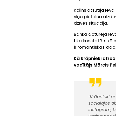
Kolins atsūtīja Iev
viņa pieteica aizde
dzīves situācijā.
Banka apturēja Iev
tika konstatēts kā 
ir romantiskās krāp
Kā krāpnieki atro
vadītājs Mārcis Pel
“Krāpnieki a
sociālajos t
Instagram, b