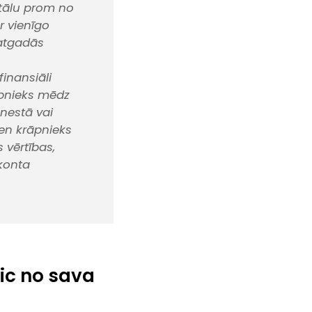
 tālu prom no
r vienīgo
 atgadās
inansiāli
āpnieks mēdz
enestā vai
ien krāpnieks
 vērtības,
 konta
ic no sava