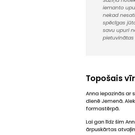
Saziņa notie
iemanto upur
nekad nesatik
spēcīgas jūta
savu upuri ne
pietuvinātas 
Topošais vī
Anna iepazinās ar sa
dienē Jemenā. Aleks
formastērpā.
Lai gan līdz šim An
ārpuskārtas atvaļin