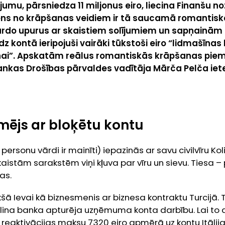
umu, pārsniedza 11 miljonus eiro, liecina Finanšu n
iens no krāpšanas veidiem ir tā saucamā romantis
rdo upurus ar skaistiem solījumiem un sapņainām
līdz kontā ieripojuši vairāki tūkstoši eiro “lidmašīnas
ai”. Apskatām reālus romantiskās krāpšanas piemē
ankas Drošības pārvaldes vadītāja Mārča Pelča ie
mējs ar bloķētu kontu
 personu vārdi ir mainīti) iepazinās ar savu civilvīru Kol
aistām sarakstēm viņi kļuva par vīru un sievu. Tiesa
as.
kšā Ievai kā biznesmenis ar biznesa kontraktu Turcijā. 
olina banka apturēja uzņēmuma konta darbību. Lai to 
reaktivācijas maksu 7320 eiro apmērā uz kontu Itālij