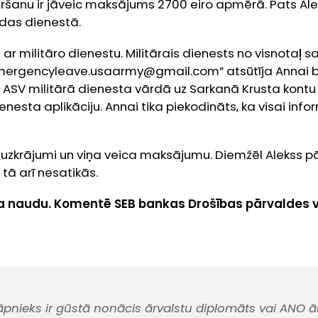
ršanu ir jāveic maksājums 2700 eiro apmērā. Pats Ale
das dienestā.
 ar militāro dienestu. Militārais dienests no visnota
mergencyleave.usaarmy@gmail.com” atsūtīja Annai ba
 ASV militārā dienesta vārdā uz Sarkanā Krusta kontu 
esta aplikāciju. Annai tika piekodināts, ka visai inform
 uzkrājumi un viņa veica maksājumu. Diemžēl Alekss p
 tā arī nesatikās.
ina naudu. Komentē SEB bankas Drošības pārvaldes 
rāpnieks ir gūstā nonācis ārvalstu diplomāts vai ANO ā