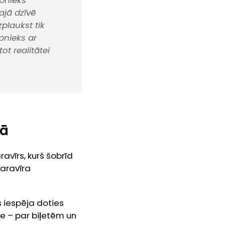
āpnieks
ajā dzīvē
zplaukst tik
āpnieks ar
ot realitātei
mā
ravīrs, kurš šobrīd
karavīra
s iespēja doties
se – par biļetēm un