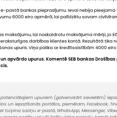
ai e-pastā bankas pieprasījumu. Ievai nebija pieejam
vumu 6000 eiro apmērā, lai palīdzētu savam civilvīra
as maksājumu, lai noskaidrotu maksājuma mērķi, jo š
neraksturīgas darbības klientes kontā. Rezultātā tika n
šanas upuris. Viņa palika ar kredītsaistībām 4000 eir
d un apvārdo upurus. Komentē SEB bankas Drošības
cis.
r potenciālajiem upuriem (galvenokārt sievietēm) iepa
īklos un iepazīšanās portālos, piemēram, Facebook, Tin
et turpina saziņu e-pastā, WhatsApp, Messenger, Viber