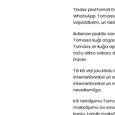
Tinder platformā D
WhatsApp. Tomass i
vajadzībām, un tie
Ikdienas jaukās sar
Tomasa kuģi atgadī
Tomass ar kuģa apka
taču slikto sakaru
Dacei.
Tā kā viņi jau kādu
internetbankai un a
internetbankai un 
neveiksmīga.
Kā risinājumu Tomas
maksājumu no savas
kontu, tomēr maksā