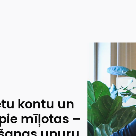
tu kontu un
 pie mīļotas –
pšanas upuru