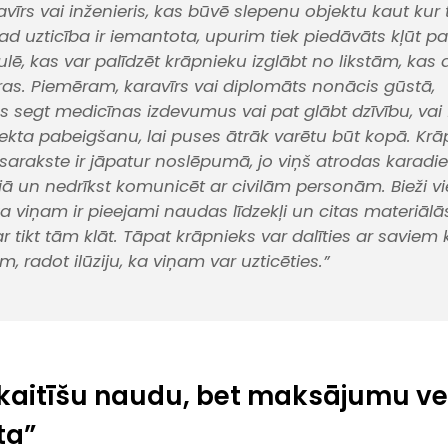
avīrs vai inženieris, kas būvē slepenu objektu kaut kur
ad uzticība ir iemantota, upurim tiek piedāvāts kļūt pa
ulē, kas var palīdzēt krāpnieku izglābt no likstām, kas
ras. Piemēram, karavīrs vai diplomāts nonācis gūstā,
 segt medicīnas izdevumus vai pat glābt dzīvību, vai f
ojekta pabeigšanu, lai puses ātrāk varētu būt kopā. Kr
 sarakste ir jāpatur noslēpumā, jo viņš atrodas karadi
jā un nedrīkst komunicēt ar civilām personām. Bieži v
 ka viņam ir pieejami naudas līdzekļi un citas materiālās
r tikt tām klāt. Tāpat krāpnieks var dalīties ar saviem
m, radot ilūziju, ka viņam var uzticēties.”
skaitīšu naudu, bet maksājumu ve
ta”