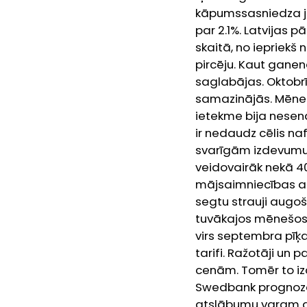
kāpumssasniedza ja
par 2.1%. Latvijas pā
skaitā, no iepriek
pircēju. Kaut ganen
saglabājas.
Oktobrī
samazinājās. Mēneša
ietekme bija nese
ir nedaudz cēlis na
svarīgām izdevumu 
veidovairāk nekā 40
mājsaimniecības ar
segtu strauji augo
tuvākajos mēnešos 
virs septembra pīķ
tarifi. Ražotāji un
cenām. Tomēr to izd
Swedbank prognozē,
atslābumu varam ga