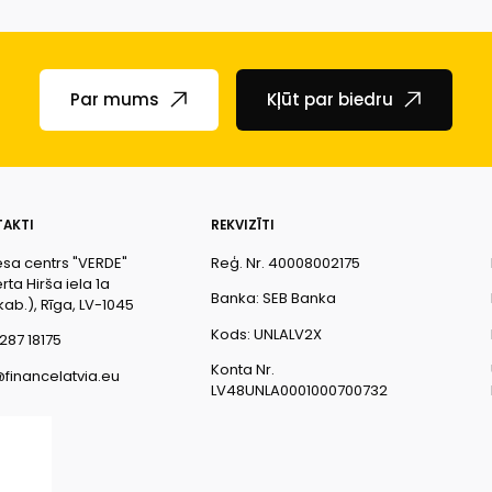
Par mums
Kļūt par biedru
AKTI
REKVIZĪTI
esa centrs "VERDE"
Reģ. Nr. 40008002175
ta Hirša iela 1a
Banka: SEB Banka
kab.), Rīga, LV-1045
Kods: UNLALV2X
287 18175
Konta Nr.
@financelatvia.eu
LV48UNLA0001000700732