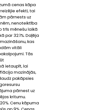
iezumā cenas kāpa
eizējie efekti, tai
zām pārnests uz
tnēm, nenoteiktība
o trīs mēnešu laikā
kā par 32.1%. Daļēja
mazināšanu, kas
ādām vitāli
pakalpojumi. Tās
ūt
 ietaupīt, lai
flācija mazinājās,
edaudz pakāpsies
rgoresursu
nājuma pārnest uz
ējas kritumu.
m 20%. Cenu kāpuma
 būs ap 9%. Cenas