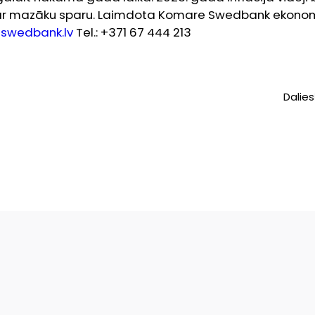
 ar mazāku sparu.
Laimdota Komare Swedbank ekonom
swedbank.lv
Tel.: +371 67 444 213
Dalies