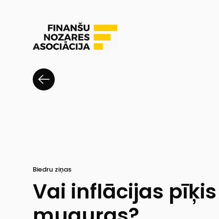
Biedru ziņas
Vai inflācijas pīķis
muguras?