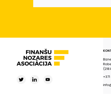
KONT
Bizn
Rober
(218.
+371 
info