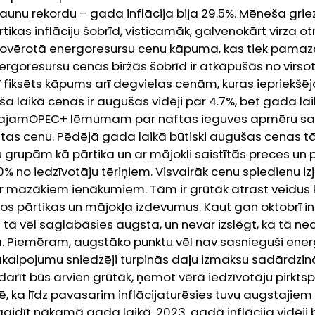
unu rekordu – gada inflācija bija 29.5%. Mēneša gr
rtikas inflāciju šobrīd, visticamāk, galvenokārt virza otrr
š novērotā energoresursu cenu kāpuma, kas tiek pama
ergoresursu cenas biržās šobrīd ir atkāpušās no virso
 fiksēts kāpums arī degvielas cenām, kuras iepriekšēj
 laikā cenas ir augušas vidēji par 4.7%, bet gada lai
najamOPEC+ lēmumam par naftas ieguves apmēru sa
ftas cenu.
Pēdējā gada laikā būtiski augušas cenas t
grupām kā pārtika un ar mājokli saistītās preces un 
% no iedzīvotāju tēriņiem. Visvairāk cenu spiedienu izj
 mazākiem ienākumiem. Tām ir grūtāk atrast veidus kā
šos pārtikas un mājokļa izdevumus.
Kaut gan oktobrī in
tā vēl saglabāsies augsta, un nevar izslēgt, ka tā n
a. Piemēram, augstāko punktu vēl nav sasnieguši ene
 pakalpojumu sniedzēji turpinās daļu izmaksu sadārdzi
arīt būs arvien grūtāk, ņemot vērā iedzīvotāju pirktsp
 ka līdz pavasarim inflācijaturēsies tuvu augstajie
idīt nākamā gada laikā. 2023. gadā inflācija vidēji