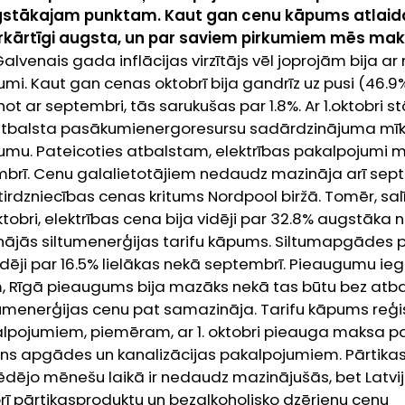
tākajam punktam. Kaut gan cenu kāpums atlaida
r ārkārtīgi augsta, un par saviem pirkumiem mēs 
Galvenais gada inflācijas virzītājs vēl joprojām bija ar 
umi. Kaut gan cenas oktobrī bija gandrīz uz pusi (46.
ot ar septembri, tās sarukušas par 1.8%. Ar 1.oktobri s
atbalsta pasākumienergoresursu sadārdzinājuma mīk
umu. Pateicoties atbalstam, elektrības pakalpojumi 
rī. Cenu galalietotājiem nedaudz mazināja arī sept
tirdzniecības cenas kritums Nordpool biržā. Tomēr, sal
tobri, elektrības cena bija vidēji par 32.8% augstāka
nājās siltumenerģijas tarifu kāpums. Siltumapgādes
idēji par 16.5% lielākas nekā septembrī. Pieaugumu ieg
, Rīgā pieaugums bija mazāks nekā tas būtu bez atbal
ltumenerģijas cenu pat samazināja. Tarifu kāpums reģis
pojumiem, piemēram, ar 1. oktobri pieauga maksa par
ns apgādes un kanalizācijas pakalpojumiem.
Pārtikas
ēdējo mēnešu laikā ir nedaudz mazinājušās, bet Latvij
rī pārtikasproduktu un bezalkoholisko dzērienu cenu