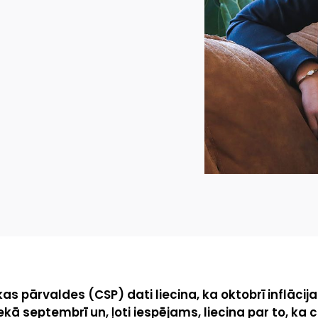
as pārvaldes (CSP) dati liecina, ka oktobrī inflācija b
 septembrī un, ļoti iespējams, liecina par to, ka 