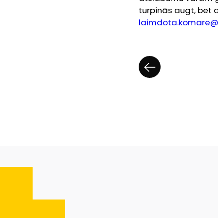
turpinās augt, bet
laimdota.komare@