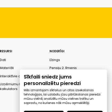
RESURSI
NODERĪGI
Dati
Līzings
Materiāli
Pensiju 2. līmenis
Sīkfaili sniedz jums
Interaktīvie dati
Finanšu pratība
personalizētu pieredzi
Uzņēmumu kredītspējas
Ombuds
kalkulators
Mēs izmantojam sīkfailus un citas izsekošanas
tehnoloģijas, lai uzlabotu jūsu pārlūkošanas pieredzi
mūsu vietnē, analizētu mūsu vietnes trafiku un
saprastu, no kurienes nāk mūsu apmeklētāji.