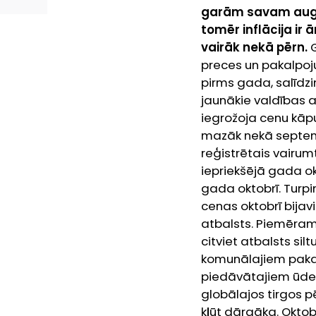
garām savam augs
tomēr inflācija i
vairāk nekā pērn.
preces un pakalpoj
pirms gada, salīdzin
jaunākie valdības 
iegrožoja cenu kāp
mazāk nekā septemb
reģistrētais vairum
iepriekšējā gada ok
gada oktobrī.
Turpi
cenas oktobrī bijav
atbalsts. Piemēram
citviet atbalsts si
komunālajiem pakal
piedāvātajiem ūde
globālajos tirgos p
kļūt dārgāka. Oktob