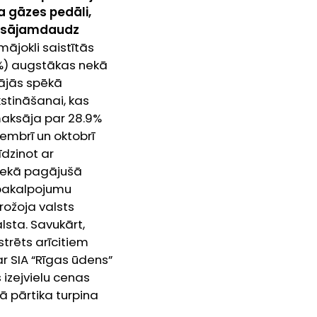
 gāzes pedāli,
maksājamdaudz
mājokli saistītās
9%) augstākas nekā
tājās spēkā
stināšanai, kas
maksāja par 28.9%
embrī un oktobrī
īdzinot ar
 nekā pagājušā
 pakalpojumu
rožoja valsts
sta. Savukārt,
trēts arīcitiem
 SIA “Rīgas ūdens”
 izejvielu cenas
ā pārtika turpina