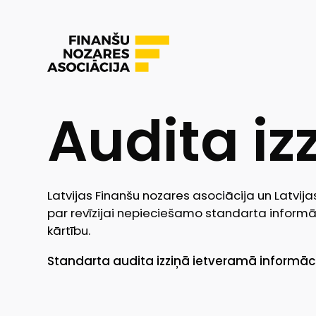
Audita iz
Latvijas Finanšu nozares asociācija un Latvija
par revīzijai nepieciešamo standarta informāci
kārtību.
Standarta audita izziņā ietveramā informāci