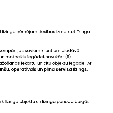
od līzinga ņēmējam tiesības izmantot līzinga
a kompānijas saviem klientiem piedāvā
n motociklu iegādei, savukārt (ii)
ošanas iekārtu, un citu objektu iegādei. Arī
anšu, operatīvais un pilna servisa līzings.
pērk līzinga objektu un līzinga perioda beigās