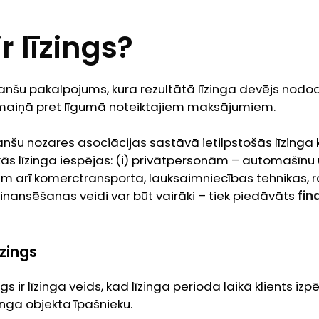
r līzings?
finanšu pakalpojums, kura rezultātā līzinga devējs nod
maiņā pret līgumā noteiktajiem maksājumiem.
nanšu nozares asociācijas sastāvā ietilpstošās līzing
s līzinga iespējas: (i) privātpersonām – automašīnu u
arī komerctransporta, lauksaimniecības tehnikas, raž
finansēšanas veidi var būt vairāki – tiek piedāvāts
fin
īzings
ngs ir līzinga veids, kad līzinga perioda laikā klients iz
zinga objekta īpašnieku.