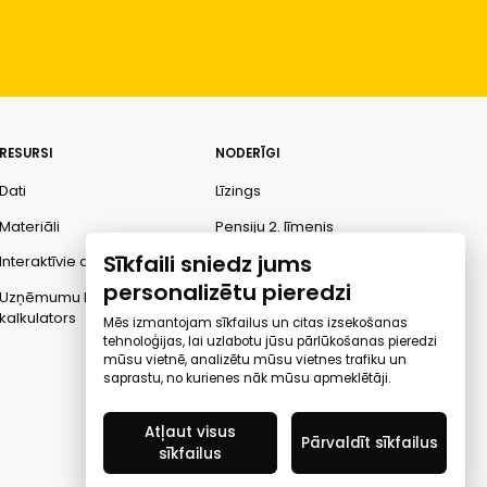
RESURSI
NODERĪGI
Dati
Līzings
Materiāli
Pensiju 2. līmenis
Sīkfaili sniedz jums
Interaktīvie dati
Finanšu pratība
personalizētu pieredzi
Uzņēmumu kredītspējas
Ombuds
kalkulators
Mēs izmantojam sīkfailus un citas izsekošanas
tehnoloģijas, lai uzlabotu jūsu pārlūkošanas pieredzi
mūsu vietnē, analizētu mūsu vietnes trafiku un
saprastu, no kurienes nāk mūsu apmeklētāji.
Atļaut visus
Pārvaldīt sīkfailus
sīkfailus
Created by Mediapark