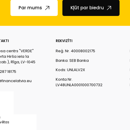
Par mums
Kļūt par biedru
AKTI
REKVIZĪTI
esa centrs "VERDE"
Reģ. Nr. 40008002175
ta Hirša iela 1a
Banka: SEB Banka
kab.), Rīga, LV-1045
Kods: UNLALV2X
287 18175
Konta Nr.
@financelatvia.eu
LV48UNLA0001000700732
s
rvētas