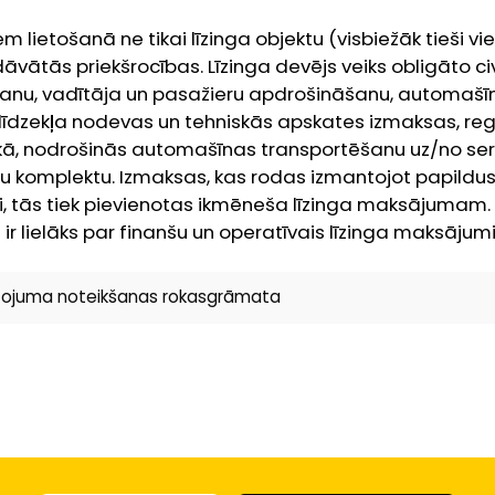
m lietošanā ne tikai līzinga objektu (visbiežāk tieši v
āvātās priekšrocības. Līzinga devējs veiks obligāto c
anu, vadītāja un pasažieru apdrošināšanu, automašī
līdzekļa nodevas un tehniskās apskates izmaksas, regu
kā, nodrošinās automašīnas transportēšanu uz/no servi
u komplektu. Izmaksas, kas rodas izmantojot papildu
, tās tiek pievienotas ikmēneša līzinga maksājumam. K
r lielāks par finanšu un operatīvais līzinga maksājumi
etojuma noteikšanas rokasgrāmata