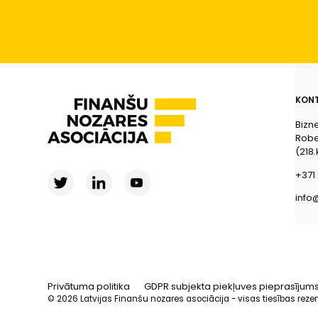
KONT
Bizn
Rober
(218.
+371 
info
Privātuma politika
GDPR subjekta piekļuves pieprasījum
© 2026 Latvijas Finanšu nozares asociācija - visas tiesības reze