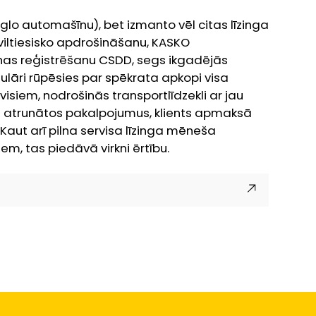
ieglo automašīnu), bet izmanto vēl citas līzinga
iviltiesisko apdrošināšanu, KASKO
nas reģistrēšanu CSDD, segs ikgadējās
lāri rūpēsies par spēkrata apkopi visa
siem, nodrošinās transportlīdzekli ar jau
s atrunātos pakalpojumus, klients apmaksā
aut arī pilna servisa līzinga mēneša
em, tas piedāvā virkni ērtību.