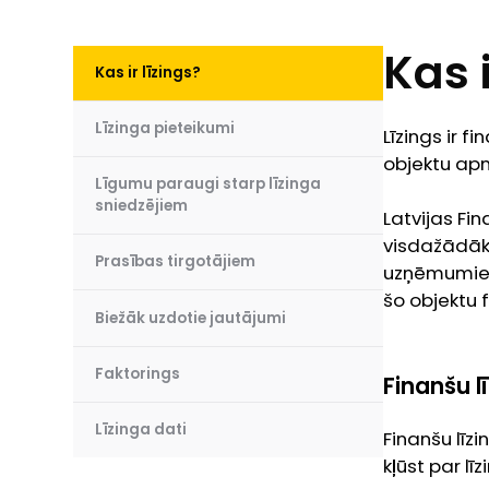
Kas i
Kas ir līzings?
Līzinga pieteikumi
Līzings ir 
objektu ap
Līgumu paraugi starp līzinga
sniedzējiem
Latvijas Fi
visdažādākā
Prasības tirgotājiem
uzņēmumiem 
šo objektu 
Biežāk uzdotie jautājumi
Faktorings
Finanšu l
Līzinga dati
Finanšu līzi
kļūst par lī