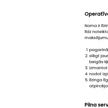
Operatīva
Noma ir līzi
līdz noteik
maksājumus.
pagarinā
slēgt jau
beigās kļ
izmantot 
nodot izp
līzinga l
atpircēja
Pilna serv