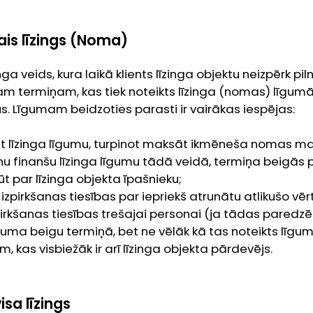
is līzings (Noma)
nga veids, kura laikā klients līzinga objektu neizpērk pi
tam termiņam, kas tiek noteikts līzinga (nomas) līgu
 Līgumam beidzoties parasti ir vairākas iespējas:
t līzinga līgumu, turpinot maksāt ikmēneša nomas m
nu finanšu līzinga līgumu tādā veidā, termiņa beigās pi
ūt par līzinga objekta īpašnieku;
izpirkšanas tiesības par iepriekš atrunātu atlikušo vē
irkšanas tiesības trešajai personai (ja tādas paredzē
īguma beigu termiņā, bet ne vēlāk kā tas noteikts līgum
m, kas visbiežāk ir arī līzinga objekta pārdevējs.
isa līzings