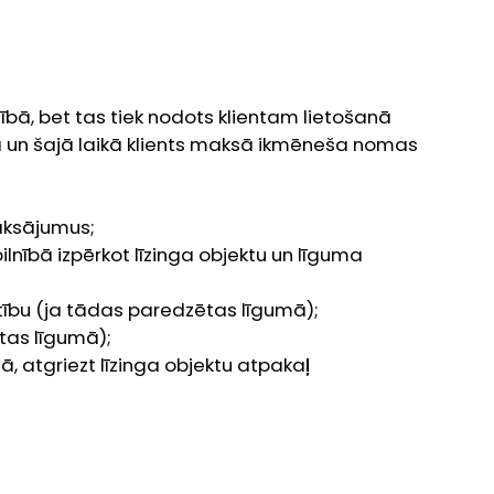
lnībā, bet tas tiek nodots klientam lietošanā
mā un šajā laikā klients maksā ikmēneša nomas
aksājumus;
lnībā izpērkot līzinga objektu un līguma
rtību (ja tādas paredzētas līgumā);
tas līgumā);
ā, atgriezt līzinga objektu atpakaļ