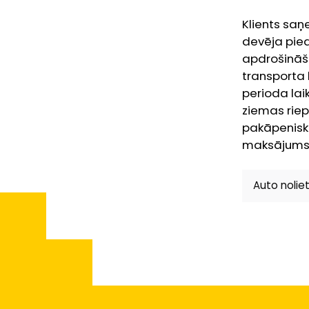
Klients saņe
devēja pied
apdrošināš
transporta 
perioda lai
ziemas riep
pakāpeniski
maksājums i
Auto noli