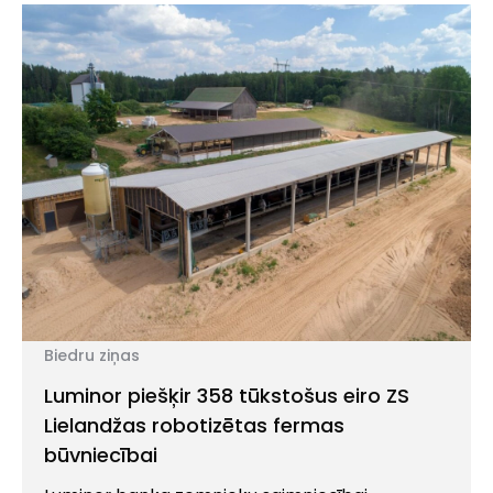
dzīvojamās ēkas, nodrošinot Rīgas iedzīvotājus
ar vairāk nekā 150 jauniem dzīvokļiem. “AFI
Investments” valdes locekle Ilona Striga pauž:
“Esam […]
Biedru ziņas
Luminor piešķir 358 tūkstošus eiro ZS
Lielandžas robotizētas fermas
būvniecībai