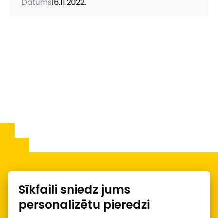
Datums
16.11.2022.
Sīkfaili sniedz jums
Par mums
personalizētu pieredzi