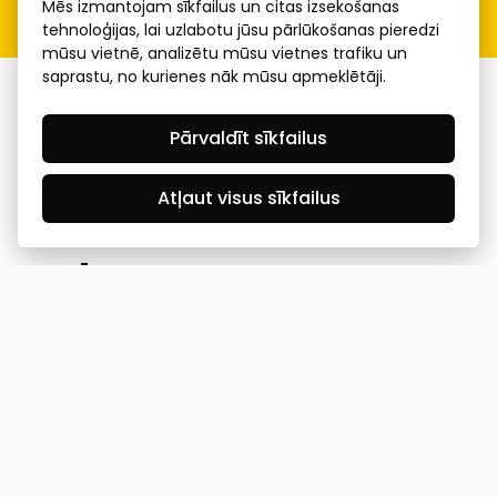
Mēs izmantojam sīkfailus un citas izsekošanas
tehnoloģijas, lai uzlabotu jūsu pārlūkošanas pieredzi
mūsu vietnē, analizētu mūsu vietnes trafiku un
saprastu, no kurienes nāk mūsu apmeklētāji.
KONTAKTI
Pārvaldīt sīkfailus
Biznesa centrs "VERDE" Roberta
REKVIZĪTI
Atļaut visus sīkfailus
Hirša iela 1a (218.kab.), Rīga, LV-
1045
Reģ. Nr. 40008002175
RESURSI
+371 287 18175
Banka: SEB Banka
Dati
NODERĪGI
info@financelatvia.eu
Kods: UNLALV2X
Materiāli
Līzings
Konta Nr. LV48UNLA0001000700732
Interaktīvie dati
Pensiju 2. līmenis
Uzņēmumu kredītspējas kalkulators
Finanšu pratība
Ombuds