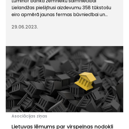
Luminor banka zemnieku saimniecībai
Lielandžas piešķīrusi aizdevumu 358 tūkstošu
eiro apmērā jaunas fermas būvniecībai un
aprīkošanai ar slaukšanas robotu. Saimniecība
29.06.2023.
atrodas Cēsu novadā un nodarbojas
galvenokārt ar piena lopkopību.
“Piensaimniecība ir būtiska Latvijas
tautsaimniecības nozare, kas šobrīd piedzīvo
daudz izaicinājumus, tādēļ Luminor ir īpaši
svarīgi atbalstīt vietējās saimniecības un to
attīstības plānus, tādā veidā atbalstot […]
Asociācijas ziņas
Lietuvas lēmums par virspeļņas nodokli