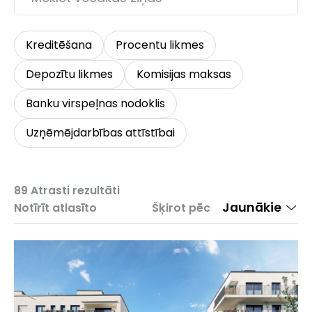
Kreditēšana
Procentu likmes
Depozītu likmes
Komisijas maksas
Banku virspeļnas nodoklis
Uzņēmējdarbības attīstībai
89
Atrasti rezultāti
Jaunākie
Notīrīt atlasīto
Šķirot pēc