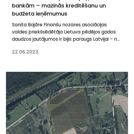
bankām – mazinās kreditēšanu un
budžeta ieņēmumus
Sanita Bajāre Finanšu nozares asociācijas
valdes priekšsēdētāja Lietuva pēdējos gados
daudzos jautājumos ir bijis paraugs Latvijai – no
mērķtiecīgas savu pilsētu attīstības un
22.06.2023.
tālredzīgiem lēmumiem enerģētikas sfērā līdz
digitālo iespēju izmantošanai valsts pārvaldē
un citās jomās. Mūsu kaimiņi ir mūs apsteiguši,
ko apliecina cilvēku dzīves līmeni atspoguļojoši
rādītāji un ekonomikas izaugsme. Tomēr ir brīži,
kad […]