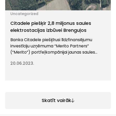
Uncategorized
Citadele piešķir 2,8 miljonus saules
elektrostacijas izbūvei Brenguļos
Banka Citadele piešķīrusi līdzfinansējumu
investīciju uzņēmuma “Merito Partners”
(“Merito”) portfeļkompānijai jaunas saules
elektrostacijas (SES) būvniecībai Valmieras
20.06.2023.
novada Brenguļu pagastā. Šis ir viens no
pirmajiem projektiem Latvijā, kas saņēmis
finansējumu Citadeles un Eiropas Investīciju
bankas (EIB) vienošanās ietvaros par EIB
garantijas programmas līdzekļu piesaisti
Latvijas uzņēmumiem. Šīs vasaras laikā
Skatīt vairāk
Brenguļu SES 8,7 ha lielā platībā tiks […]