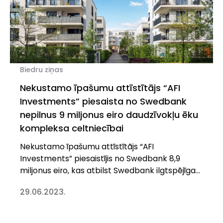
Biedru ziņas
Nekustamo īpašumu attīstītājs “AFI
Investments” piesaista no Swedbank
nepilnus 9 miljonus eiro daudzīvokļu ēku
kompleksa celtniecībai
Nekustamo īpašumu attīstītājs “AFI
Investments” piesaistījis no Swedbank 8,9
miljonus eiro, kas atbilst Swedbank ilgtspējīga
aizdevuma kritērijiem, daudzīvokļu ēku
29.06.2023.
kompleksa celtniecībai Rīgā, Pļavniekos.
Projektam ar nosaukumu “Trebū HOME” tiks
īstenota trešā apbūves kārta, kas ietver 3