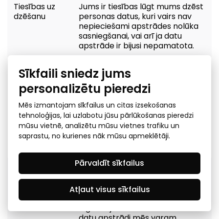
Tiesības uz
Jums ir tiesības lūgt mums dzēst
dzēšanu
personas datus, kuri vairs nav
nepieciešami apstrādes nolūka
sasniegšanai, vai arī ja datu
apstrāde ir bijusi nepamatota.
Tiesības
Jums ir tiesības pieprasīt
Sīkfaili sniedz jums
ierobežot
ierobežot datu apstrādi, kamēr
personalizētu pieredzi
apstrādi
mēs pārbaudām datu
precizitāti vai apstrādes
Mēs izmantojam sīkfailus un citas izsekošanas
pamatojumu, ja Jūs esat
tehnoloģijas, lai uzlabotu jūsu pārlūkošanas pieredzi
pieprasījis mums labot savus
mūsu vietnē, analizētu mūsu vietnes trafiku un
personas datus vai iebildis pret
personas datu apstrādi (sk.
saprastu, no kurienes nāk mūsu apmeklētāji.
zemāk).
Pārvaldīt sīkfailus
Tiesības
Jums ir tiesības iebilst pret
iebilst
apstrādi, ja uzskatāt, ka mums
nav tiesību apstrādāt Jūsu
Atļaut visus sīkfailus
personas datus, pamatojoties uz
leģitīmajām interesēm. Tomēr
datu apstrādi mēs varam