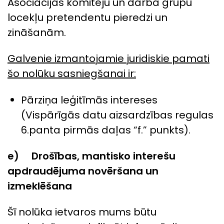
Asociācijas komiteju un darba grupu
locekļu pretendentu pieredzi un
zināšanām.
Galvenie izmantojamie juridiskie pamati
šo nolūku sasniegšanai ir:
Pārziņa leģitīmās intereses
(Vispārīgās datu aizsardzības regulas
6.panta pirmās daļas “f.” punkts).
e) Drošības, mantisko interešu
apdraudējuma novēršana un
izmeklēšana
Šī nolūka ietvaros mums būtu