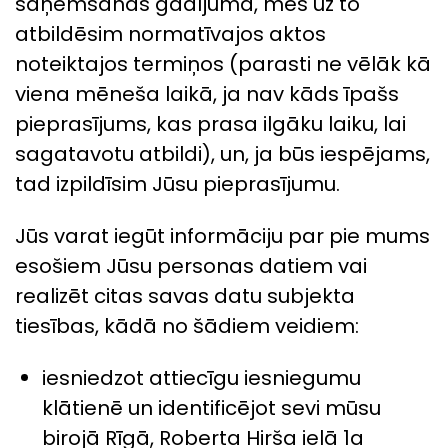
saņemšanas gadījumā, mēs uz to
atbildēsim normatīvajos aktos
noteiktajos termiņos (parasti ne vēlāk kā
viena mēneša laikā, ja nav kāds īpašs
pieprasījums, kas prasa ilgāku laiku, lai
sagatavotu atbildi), un, ja būs iespējams,
tad izpildīsim Jūsu pieprasījumu.
Jūs varat iegūt informāciju par pie mums
esošiem Jūsu personas datiem vai
realizēt citas savas datu subjekta
tiesības, kādā no šādiem veidiem:
iesniedzot attiecīgu iesniegumu
klātienē un identificējot sevi mūsu
birojā Rīgā, Roberta Hirša ielā 1a