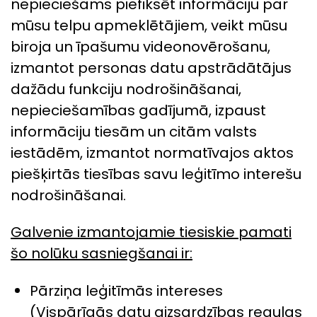
nepieciešams piefiksēt informāciju par
mūsu telpu apmeklētājiem, veikt mūsu
biroja un īpašumu videonovērošanu,
izmantot personas datu apstrādātājus
dažādu funkciju nodrošināšanai,
nepieciešamības gadījumā, izpaust
informāciju tiesām un citām valsts
iestādēm, izmantot normatīvajos aktos
piešķirtās tiesības savu leģitīmo interešu
nodrošināšanai.
Galvenie izmantojamie tiesiskie pamati
šo nolūku sasniegšanai ir:
Pārziņa leģitīmās intereses
(Vispārīgās datu aizsardzības regulas