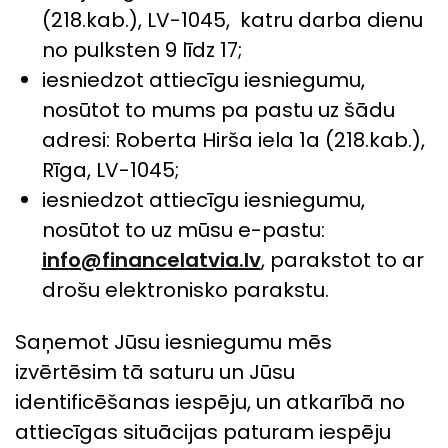
(218.kab.), LV-1045, katru darba dienu
no pulksten 9 līdz 17;
iesniedzot attiecīgu iesniegumu,
nosūtot to mums pa pastu uz šādu
adresi: Roberta Hirša iela 1a (218.kab.),
Rīga, LV-1045;
iesniedzot attiecīgu iesniegumu,
nosūtot to uz mūsu e-pastu:
info@financelatvia.lv
, parakstot to ar
drošu elektronisko parakstu.
Saņemot Jūsu iesniegumu mēs
izvērtēsim tā saturu un Jūsu
identificēšanas iespēju, un atkarībā no
attiecīgas situācijas paturam iespēju