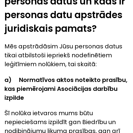
personas datus un kāds ir
personas datu apstrādes
juridiskais pamats?
Mēs apstrādāsim Jūsu personas datus
tikai atbilstoši iepriekš nodefinētiem
leģitīmiem nolūkiem, tai skaitā:
a)
Normatīvos aktos noteikto prasību,
kas piemērojami Asociācijas darbību
izpilde
Šī nolūka ietvaros mums būtu
nepieciešams izpildīt gan Biedrību un
nodibinājumu likuma prasības, gan arī