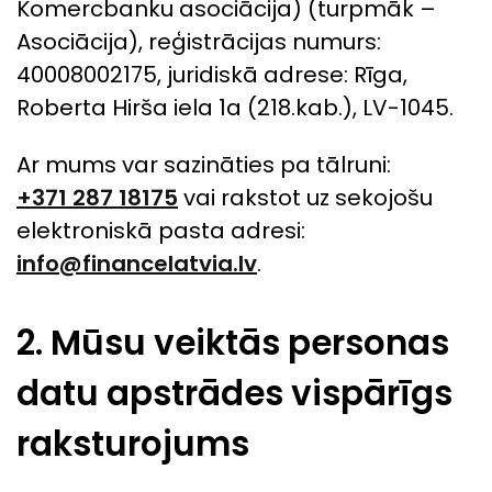
Komercbanku asociācija) (turpmāk –
Asociācija), reģistrācijas numurs:
40008002175, juridiskā adrese: Rīga,
Roberta Hirša iela 1a (218.kab.), LV-1045.
Ar mums var sazināties pa tālruni:
+371 287 18175
vai rakstot uz sekojošu
elektroniskā pasta adresi:
info@financelatvia.lv
.
2. Mūsu veiktās personas
datu apstrādes vispārīgs
raksturojums