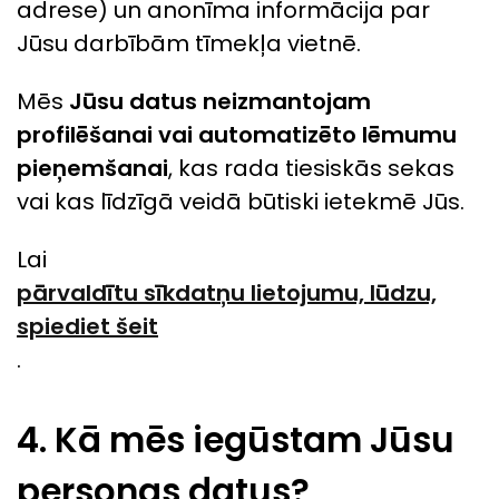
adrese) un anonīma informācija par
Jūsu darbībām tīmekļa vietnē.
Mēs
Jūsu datus neizmantojam
profilēšanai vai automatizēto lēmumu
pieņemšanai
, kas rada tiesiskās sekas
vai kas līdzīgā veidā būtiski ietekmē Jūs.
Lai
pārvaldītu sīkdatņu lietojumu, lūdzu,
spiediet šeit
.
4. Kā mēs iegūstam Jūsu
personas datus?