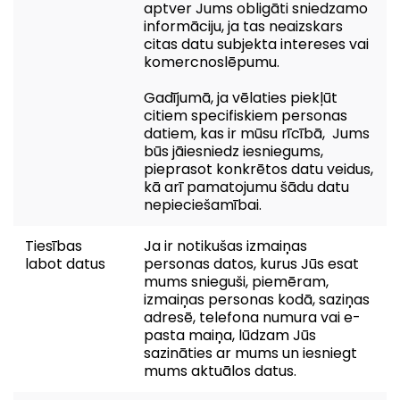
aptver Jums obligāti sniedzamo
informāciju, ja tas neaizskars
citas datu subjekta intereses vai
komercnoslēpumu.
Gadījumā, ja vēlaties piekļūt
citiem specifiskiem personas
datiem, kas ir mūsu rīcībā, Jums
būs jāiesniedz iesniegums,
pieprasot konkrētos datu veidus,
kā arī pamatojumu šādu datu
nepieciešamībai.
Tiesības
Ja ir notikušas izmaiņas
labot datus
personas datos, kurus Jūs esat
mums snieguši, piemēram,
izmaiņas personas kodā, saziņas
adresē, telefona numura vai e-
pasta maiņa, lūdzam Jūs
sazināties ar mums un iesniegt
mums aktuālos datus.