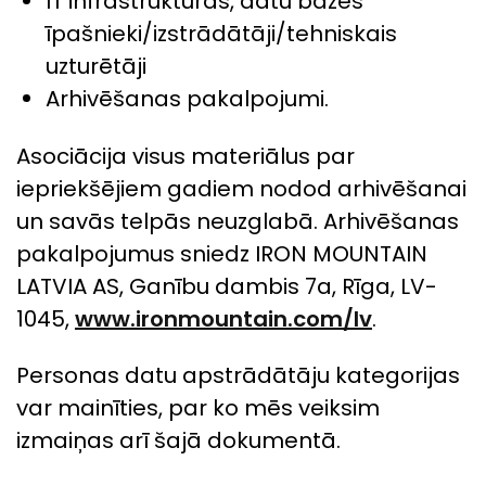
IT infrastruktūras, datu bāzes
īpašnieki/izstrādātāji/tehniskais
uzturētāji
Arhivēšanas pakalpojumi.
Asociācija visus materiālus par
iepriekšējiem gadiem nodod arhivēšanai
un savās telpās neuzglabā. Arhivēšanas
pakalpojumus sniedz IRON MOUNTAIN
LATVIA AS, Ganību dambis 7a, Rīga, LV-
1045,
www.ironmountain.com/lv
.
Personas datu apstrādātāju kategorijas
var mainīties, par ko mēs veiksim
izmaiņas arī šajā dokumentā.