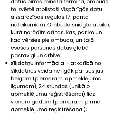
datus pirms minētā termiņa, ombuds
to izvērtē atbilstoši Vispārīgās datu
aizsardzības regulas 17. panta
noteikumiem. Ombuda sniegto atbildi,
kurā norādīts arī tas, kas, par ko un
kad vērsies pie ombuda, un tajā
esošos personas datus glabā
pastāvīgi un arhivē.
sīkdatņu informācija – atkarībā no
sīkdatnes veida ne ilgāk par sesijas
beigām (piemēram, apmeklējuma
ilgumam), 24 stundas (unikālo
apmeklējumu reģistrēšanai) līdz
vienam gadam (piemēram, pirmā
apmeklējuma reģistrēšanai);