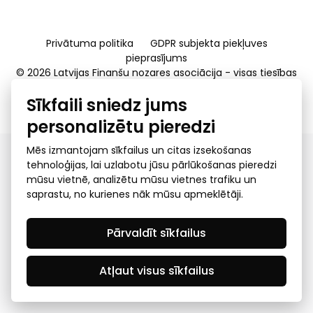
Privātuma politika
GDPR subjekta piekļuves
pieprasījums
© 2026 Latvijas Finanšu nozares asociācija - visas tiesības
rezervētas
Sīkfaili sniedz jums
Created by Mediapark
personalizētu pieredzi
Mēs izmantojam sīkfailus un citas izsekošanas
tehnoloģijas, lai uzlabotu jūsu pārlūkošanas pieredzi
mūsu vietnē, analizētu mūsu vietnes trafiku un
saprastu, no kurienes nāk mūsu apmeklētāji.
Pārvaldīt sīkfailus
Atļaut visus sīkfailus