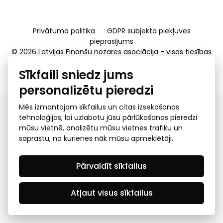
Privātuma politika
GDPR subjekta piekļuves
pieprasījums
© 2026 Latvijas Finanšu nozares asociācija - visas tiesības
rezervētas
Sīkfaili sniedz jums
Created by Mediapark
personalizētu pieredzi
Mēs izmantojam sīkfailus un citas izsekošanas
tehnoloģijas, lai uzlabotu jūsu pārlūkošanas pieredzi
mūsu vietnē, analizētu mūsu vietnes trafiku un
saprastu, no kurienes nāk mūsu apmeklētāji.
Pārvaldīt sīkfailus
Atļaut visus sīkfailus