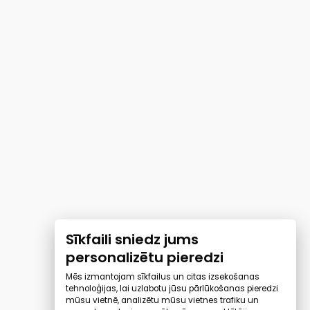
Sīkfaili sniedz jums
personalizētu pieredzi
Mēs izmantojam sīkfailus un citas izsekošanas
tehnoloģijas, lai uzlabotu jūsu pārlūkošanas pieredzi
mūsu vietnē, analizētu mūsu vietnes trafiku un