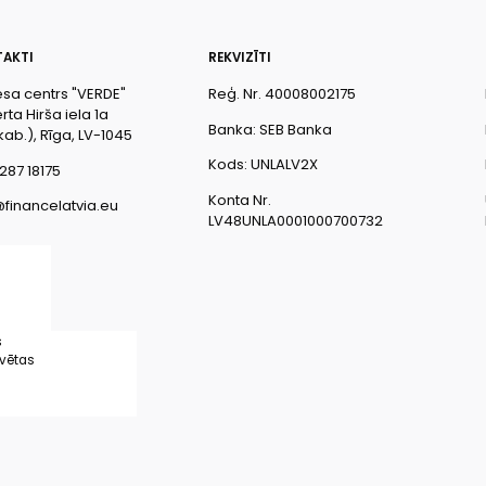
AKTI
REKVIZĪTI
esa centrs "VERDE"
Reģ. Nr. 40008002175
ta Hirša iela 1a
Banka: SEB Banka
kab.), Rīga, LV-1045
Kods: UNLALV2X
287 18175
Konta Nr.
@financelatvia.eu
LV48UNLA0001000700732
s
rvētas