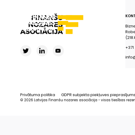
KONT
Bizn
Rober
(218.
+371 
info
Privātuma politika
GDPR subjekta piekļuves pieprasījum
© 2026 Latvijas Finanšu nozares asociācija - visas tiesības reze