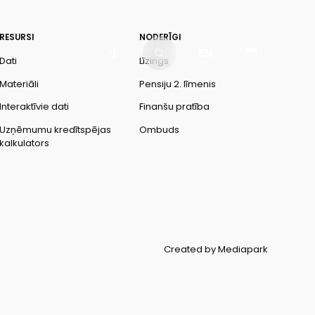
RESURSI
NODERĪGI
EN
Dati
Līzings
Materiāli
Pensiju 2. līmenis
Interaktīvie dati
Finanšu pratība
Uzņēmumu kredītspējas
Ombuds
kalkulators
Created by Mediapark