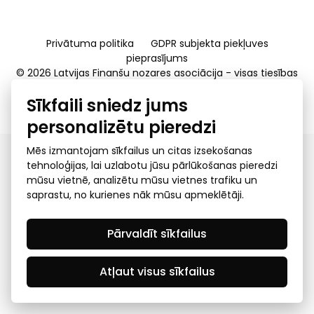
Privātuma politika
GDPR subjekta piekļuves
pieprasījums
© 2026 Latvijas Finanšu nozares asociācija - visas tiesības
rezervētas
Sīkfaili sniedz jums
Created by Mediapark
personalizētu pieredzi
Mēs izmantojam sīkfailus un citas izsekošanas
tehnoloģijas, lai uzlabotu jūsu pārlūkošanas pieredzi
mūsu vietnē, analizētu mūsu vietnes trafiku un
saprastu, no kurienes nāk mūsu apmeklētāji.
Pārvaldīt sīkfailus
Atļaut visus sīkfailus