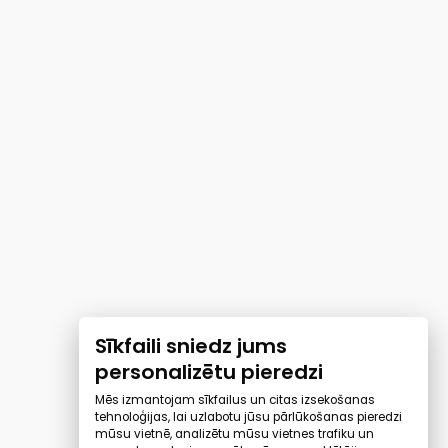
Sīkfaili sniedz jums
personalizētu pieredzi
Mēs izmantojam sīkfailus un citas izsekošanas
tehnoloģijas, lai uzlabotu jūsu pārlūkošanas pieredzi
mūsu vietnē, analizētu mūsu vietnes trafiku un