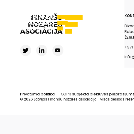
KONT
Bizn
Rober
(218.
+371 
info
Privātuma politika
GDPR subjekta piekļuves pieprasījum
© 2026 Latvijas Finanšu nozares asociācija - visas tiesības reze