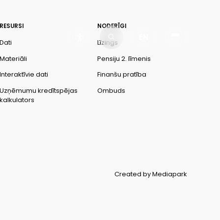
RESURSI
NODERĪGI
EN
Dati
Līzings
Materiāli
Pensiju 2. līmenis
Interaktīvie dati
Finanšu pratība
Uzņēmumu kredītspējas
Ombuds
kalkulators
Created by Mediapark