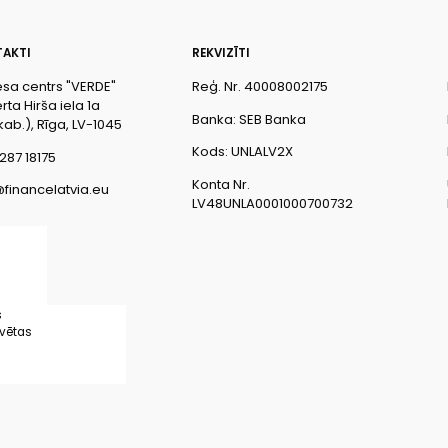
AKTI
REKVIZĪTI
esa centrs "VERDE"
Reģ. Nr. 40008002175
ta Hirša iela 1a
Banka: SEB Banka
kab.), Rīga, LV-1045
Kods: UNLALV2X
287 18175
Konta Nr.
@financelatvia.eu
LV48UNLA0001000700732
s
rvētas