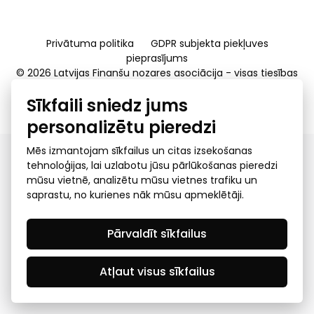
Privātuma politika
GDPR subjekta piekļuves
pieprasījums
© 2026 Latvijas Finanšu nozares asociācija - visas tiesības
rezervētas
Sīkfaili sniedz jums
Created by Mediapark
personalizētu pieredzi
Mēs izmantojam sīkfailus un citas izsekošanas
tehnoloģijas, lai uzlabotu jūsu pārlūkošanas pieredzi
mūsu vietnē, analizētu mūsu vietnes trafiku un
saprastu, no kurienes nāk mūsu apmeklētāji.
Pārvaldīt sīkfailus
Atļaut visus sīkfailus