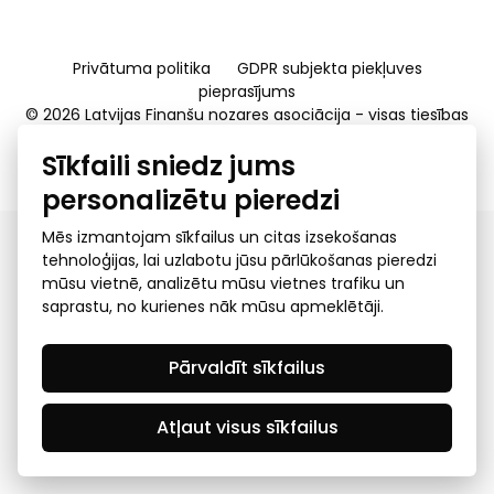
Privātuma politika
GDPR subjekta piekļuves
pieprasījums
© 2026 Latvijas Finanšu nozares asociācija - visas tiesības
rezervētas
Sīkfaili sniedz jums
Created by Mediapark
personalizētu pieredzi
Mēs izmantojam sīkfailus un citas izsekošanas
tehnoloģijas, lai uzlabotu jūsu pārlūkošanas pieredzi
mūsu vietnē, analizētu mūsu vietnes trafiku un
saprastu, no kurienes nāk mūsu apmeklētāji.
Pārvaldīt sīkfailus
Atļaut visus sīkfailus