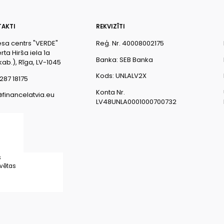
AKTI
REKVIZĪTI
esa centrs "VERDE"
Reģ. Nr. 40008002175
ta Hirša iela 1a
Banka: SEB Banka
kab.), Rīga, LV-1045
Kods: UNLALV2X
287 18175
Konta Nr.
@financelatvia.eu
LV48UNLA0001000700732
s
rvētas