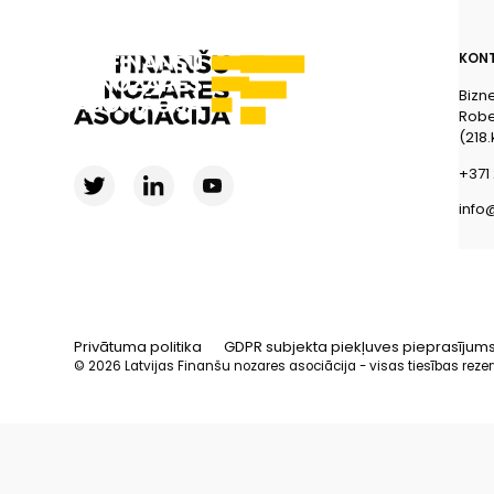
KONT
Bizn
Rober
(218.
+371 
info
Privātuma politika
GDPR subjekta piekļuves pieprasījum
© 2026 Latvijas Finanšu nozares asociācija - visas tiesības reze