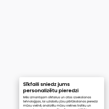
Sīkfaili sniedz jums
personalizētu pieredzi
Mēs izmantojam sīkfailus un citas izsekošanas
tehnoloģijas, lai uzlabotu jūsu pārlūkošanas pieredzi
mūsu vietnē, analizētu mūsu vietnes trafiku un