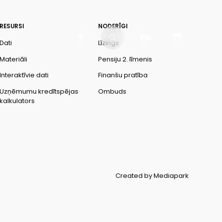
RESURSI
NODERĪGI
EN
Dati
Līzings
Materiāli
Pensiju 2. līmenis
Interaktīvie dati
Finanšu pratība
Uzņēmumu kredītspējas
Ombuds
kalkulators
Created by Mediapark