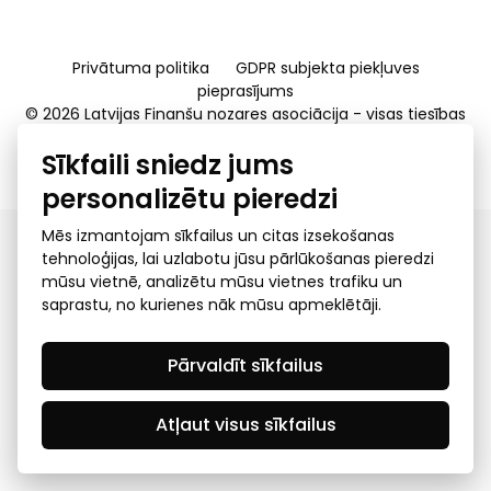
Privātuma politika
GDPR subjekta piekļuves
pieprasījums
© 2026 Latvijas Finanšu nozares asociācija - visas tiesības
rezervētas
Sīkfaili sniedz jums
Created by Mediapark
personalizētu pieredzi
Mēs izmantojam sīkfailus un citas izsekošanas
tehnoloģijas, lai uzlabotu jūsu pārlūkošanas pieredzi
mūsu vietnē, analizētu mūsu vietnes trafiku un
saprastu, no kurienes nāk mūsu apmeklētāji.
Pārvaldīt sīkfailus
Atļaut visus sīkfailus