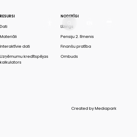
RESURSI
NODERĪGI
EN
Dati
Līzings
Materiāli
Pensiju 2. līmenis
Interaktīvie dati
Finanšu pratība
Uzņēmumu kredītspējas
Ombuds
kalkulators
Created by Mediapark