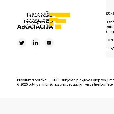
KONT
Bizn
Rober
(218.
+371 
info
Privātuma politika
GDPR subjekta piekļuves pieprasījum
© 2026 Latvijas Finanšu nozares asociācija - visas tiesības reze