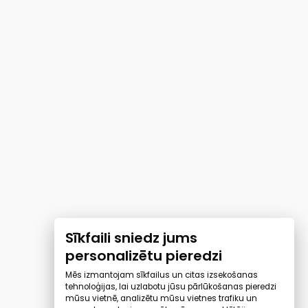
Sīkfaili sniedz jums
personalizētu pieredzi
Mēs izmantojam sīkfailus un citas izsekošanas
tehnoloģijas, lai uzlabotu jūsu pārlūkošanas pieredzi
mūsu vietnē, analizētu mūsu vietnes trafiku un