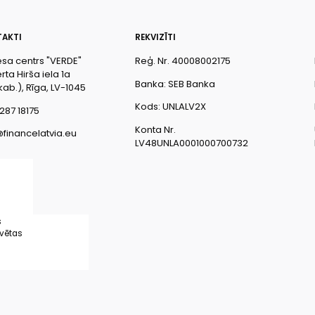
AKTI
REKVIZĪTI
esa centrs "VERDE"
Reģ. Nr. 40008002175
ta Hirša iela 1a
Banka: SEB Banka
kab.), Rīga, LV-1045
Kods: UNLALV2X
287 18175
Konta Nr.
@financelatvia.eu
LV48UNLA0001000700732
s
rvētas