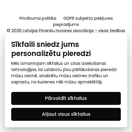
Privātuma politika
GDPR subjekta piekļuves
pieprasījums
© 2026 Latvijas Finanšu nozares asociācija - visas tiesības
rezervētas
Sīkfaili sniedz jums
Created by Mediapark
personalizētu pieredzi
Mēs izmantojam sīkfailus un citas izsekošanas
tehnoloģijas, lai uzlabotu jūsu pārlūkošanas pieredzi
mūsu vietnē, analizētu mūsu vietnes trafiku un
saprastu, no kurienes nāk mūsu apmeklētāji.
Pārvaldīt sīkfailus
Atļaut visus sīkfailus