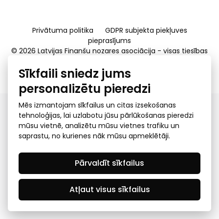
Privātuma politika
GDPR subjekta piekļuves
pieprasījums
© 2026 Latvijas Finanšu nozares asociācija - visas tiesības
rezervētas
Sīkfaili sniedz jums
Created by Mediapark
personalizētu pieredzi
Mēs izmantojam sīkfailus un citas izsekošanas
tehnoloģijas, lai uzlabotu jūsu pārlūkošanas pieredzi
mūsu vietnē, analizētu mūsu vietnes trafiku un
saprastu, no kurienes nāk mūsu apmeklētāji.
Pārvaldīt sīkfailus
Atļaut visus sīkfailus