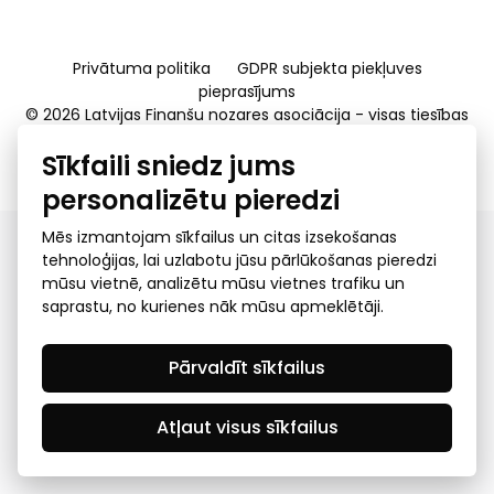
Privātuma politika
GDPR subjekta piekļuves
pieprasījums
© 2026 Latvijas Finanšu nozares asociācija - visas tiesības
rezervētas
Sīkfaili sniedz jums
Created by Mediapark
personalizētu pieredzi
Mēs izmantojam sīkfailus un citas izsekošanas
tehnoloģijas, lai uzlabotu jūsu pārlūkošanas pieredzi
mūsu vietnē, analizētu mūsu vietnes trafiku un
saprastu, no kurienes nāk mūsu apmeklētāji.
Pārvaldīt sīkfailus
Atļaut visus sīkfailus