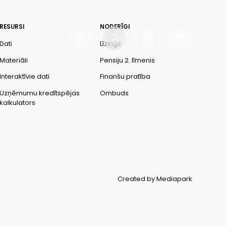
RESURSI
NODERĪGI
EN
Dati
Līzings
Materiāli
Pensiju 2. līmenis
Interaktīvie dati
Finanšu pratība
Uzņēmumu kredītspējas
Ombuds
kalkulators
Created by Mediapark