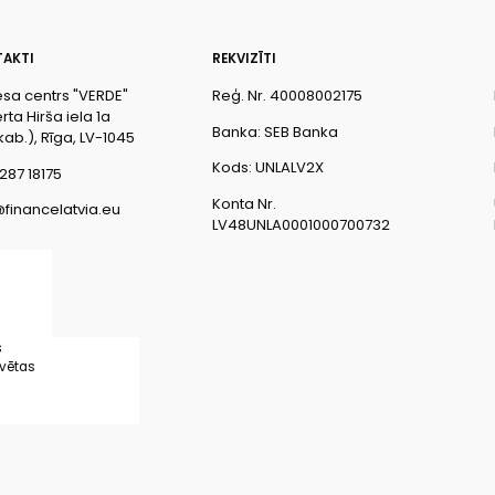
AKTI
REKVIZĪTI
esa centrs "VERDE"
Reģ. Nr. 40008002175
ta Hirša iela 1a
Banka: SEB Banka
kab.), Rīga, LV-1045
Kods: UNLALV2X
287 18175
Konta Nr.
@financelatvia.eu
LV48UNLA0001000700732
s
rvētas