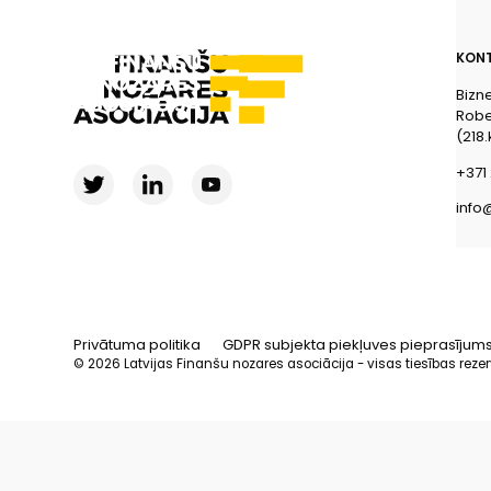
KONT
Bizn
Rober
(218.
+371 
info
Privātuma politika
GDPR subjekta piekļuves pieprasījum
© 2026 Latvijas Finanšu nozares asociācija - visas tiesības reze