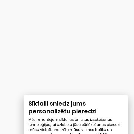
Sīkfaili sniedz jums
personalizētu pieredzi
Mēs izmantojam sīkfailus un citas izsekošanas
tehnoloģijas, lai uzlabotu jūsu pārlūkošanas pieredzi
mūsu vietnē, analizētu mūsu vietnes trafiku un