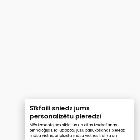
Sīkfaili sniedz jums
personalizētu pieredzi
Mēs izmantojam sīkfailus un citas izsekošanas
tehnoloģijas, lai uzlabotu jūsu pārlūkošanas pieredzi
mūsu vietnē, analizētu mūsu vietnes trafiku un