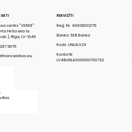
AKTI
REKVIZĪTI
esa centrs "VERDE"
Reģ. Nr. 40008002175
ta Hirša iela 1a
Banka: SEB Banka
kab.), Rīga, LV-1045
Kods: UNLALV2X
287 18175
Konta Nr.
@financelatvia.eu
LV48UNLA0001000700732
s
rvētas