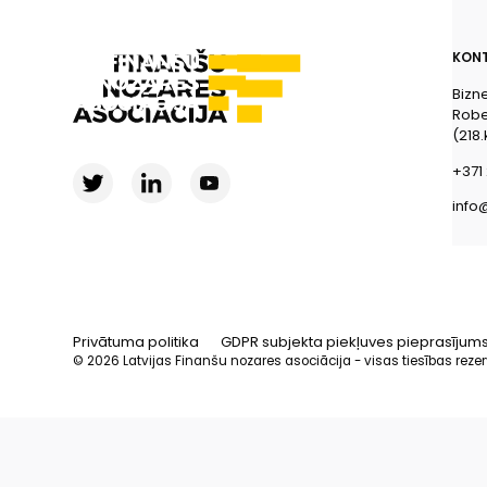
KONT
Bizn
Rober
(218.
+371 
info
Privātuma politika
GDPR subjekta piekļuves pieprasījum
© 2026 Latvijas Finanšu nozares asociācija - visas tiesības reze