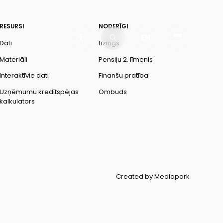
RESURSI
NODERĪGI
EN
Dati
Līzings
Materiāli
Pensiju 2. līmenis
Interaktīvie dati
Finanšu pratība
Uzņēmumu kredītspējas
Ombuds
kalkulators
Created by Mediapark