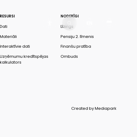
RESURSI
NODERĪGI
EN
Dati
Līzings
Materiāli
Pensiju 2. līmenis
Interaktīvie dati
Finanšu pratība
Uzņēmumu kredītspējas
Ombuds
kalkulators
Created by Mediapark