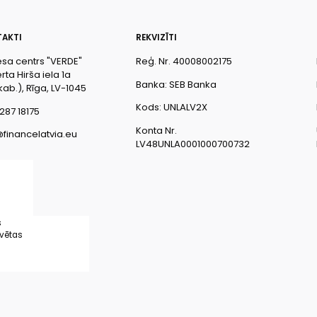
AKTI
REKVIZĪTI
esa centrs "VERDE"
Reģ. Nr. 40008002175
ta Hirša iela 1a
Banka: SEB Banka
kab.), Rīga, LV-1045
Kods: UNLALV2X
287 18175
Konta Nr.
@financelatvia.eu
LV48UNLA0001000700732
s
rvētas