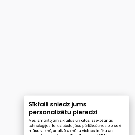
Sīkfaili sniedz jums
personalizētu pieredzi
Mēs izmantojam sīkfailus un citas izsekošanas
tehnoloģijas, lai uzlabotu jūsu pārlūkošanas pieredzi
mūsu vietnē, analizētu mūsu vietnes trafiku un