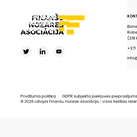
KONT
Bizn
Rober
(218.
+371 
info
Privātuma politika
GDPR subjekta piekļuves pieprasījum
© 2026 Latvijas Finanšu nozares asociācija - visas tiesības reze