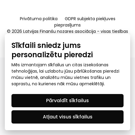
Privātuma politika
GDPR subjekta piekļuves
pieprasījums
© 2026 Latvijas Finanšu nozares asociācija - visas tiesības
rezervētas
Sīkfaili sniedz jums
Created by Mediapark
personalizētu pieredzi
Mēs izmantojam sīkfailus un citas izsekošanas
tehnoloģijas, lai uzlabotu jūsu pārlūkošanas pieredzi
mūsu vietnē, analizētu mūsu vietnes trafiku un
saprastu, no kurienes nāk mūsu apmeklētāji.
Pārvaldīt sīkfailus
Atļaut visus sīkfailus