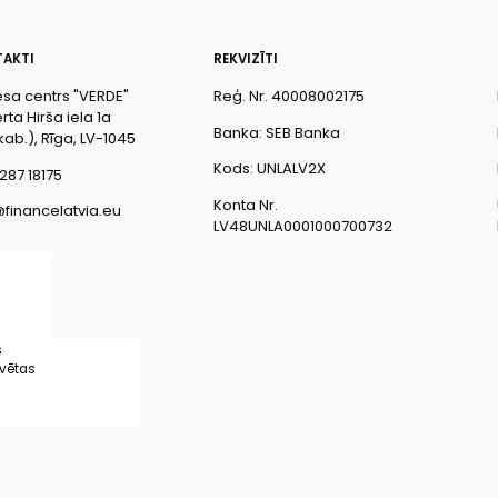
AKTI
REKVIZĪTI
esa centrs "VERDE"
Reģ. Nr. 40008002175
ta Hirša iela 1a
Banka: SEB Banka
kab.), Rīga, LV-1045
Kods: UNLALV2X
287 18175
Konta Nr.
@financelatvia.eu
LV48UNLA0001000700732
s
rvētas