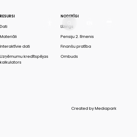
RESURSI
NODERĪGI
EN
Dati
Līzings
Materiāli
Pensiju 2. līmenis
Interaktīvie dati
Finanšu pratība
Uzņēmumu kredītspējas
Ombuds
kalkulators
Created by Mediapark