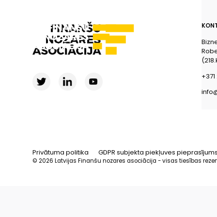
KONT
Bizn
Rober
(218.
+371 
info
Privātuma politika
GDPR subjekta piekļuves pieprasījum
© 2026 Latvijas Finanšu nozares asociācija - visas tiesības reze