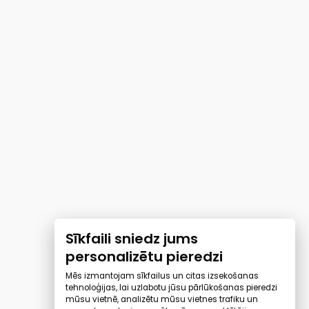
Sīkfaili sniedz jums
personalizētu pieredzi
Mēs izmantojam sīkfailus un citas izsekošanas
tehnoloģijas, lai uzlabotu jūsu pārlūkošanas pieredzi
mūsu vietnē, analizētu mūsu vietnes trafiku un