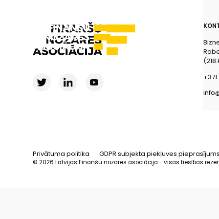
KONT
Bizn
Rober
(218.
+371 
info
Privātuma politika
GDPR subjekta piekļuves pieprasījum
© 2026 Latvijas Finanšu nozares asociācija - visas tiesības reze