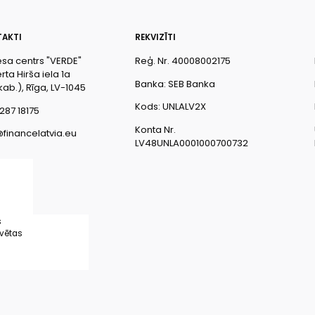
AKTI
REKVIZĪTI
esa centrs "VERDE"
Reģ. Nr. 40008002175
ta Hirša iela 1a
Banka: SEB Banka
kab.), Rīga, LV-1045
Kods: UNLALV2X
287 18175
Konta Nr.
@financelatvia.eu
LV48UNLA0001000700732
s
rvētas