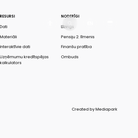
RESURSI
NODERĪGI
EN
Dati
Līzings
Materiāli
Pensiju 2. līmenis
Interaktīvie dati
Finanšu pratība
Uzņēmumu kredītspējas
Ombuds
kalkulators
Created by Mediapark