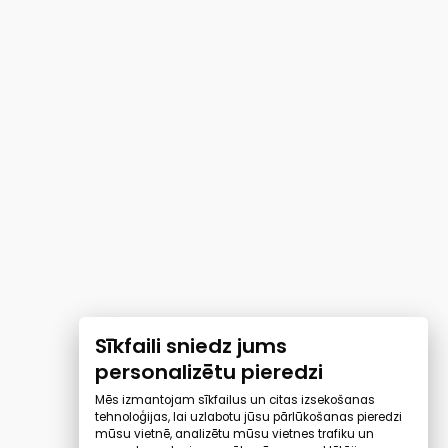
Sīkfaili sniedz jums
personalizētu pieredzi
Mēs izmantojam sīkfailus un citas izsekošanas
tehnoloģijas, lai uzlabotu jūsu pārlūkošanas pieredzi
mūsu vietnē, analizētu mūsu vietnes trafiku un