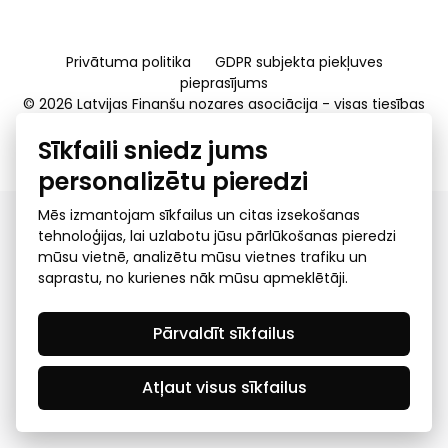
Privātuma politika
GDPR subjekta piekļuves
pieprasījums
© 2026 Latvijas Finanšu nozares asociācija - visas tiesības
rezervētas
Sīkfaili sniedz jums
Created by Mediapark
personalizētu pieredzi
Mēs izmantojam sīkfailus un citas izsekošanas
tehnoloģijas, lai uzlabotu jūsu pārlūkošanas pieredzi
mūsu vietnē, analizētu mūsu vietnes trafiku un
saprastu, no kurienes nāk mūsu apmeklētāji.
Pārvaldīt sīkfailus
Atļaut visus sīkfailus