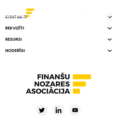
EN
KONTAKTI
Biznesa centrs "VERDE" Roberta
REKVIZĪTI
Hirša iela 1a (218.kab.), Rīga, LV-
1045
Reģ. Nr. 40008002175
RESURSI
+371 287 18175
Banka: SEB Banka
Dati
NODERĪGI
info@financelatvia.eu
Kods: UNLALV2X
Materiāli
Līzings
Konta Nr. LV48UNLA0001000700732
Interaktīvie dati
Pensiju 2. līmenis
Uzņēmumu kredītspējas kalkulators
Finanšu pratība
Ombuds