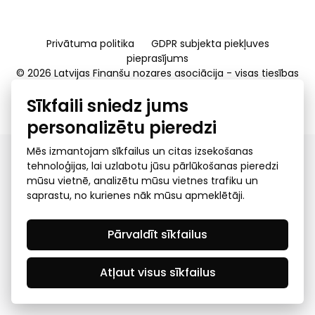
Privātuma politika
GDPR subjekta piekļuves
pieprasījums
© 2026 Latvijas Finanšu nozares asociācija - visas tiesības
rezervētas
Sīkfaili sniedz jums
Created by Mediapark
personalizētu pieredzi
Mēs izmantojam sīkfailus un citas izsekošanas
tehnoloģijas, lai uzlabotu jūsu pārlūkošanas pieredzi
mūsu vietnē, analizētu mūsu vietnes trafiku un
saprastu, no kurienes nāk mūsu apmeklētāji.
Pārvaldīt sīkfailus
Atļaut visus sīkfailus