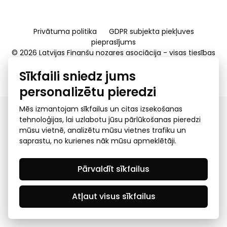
Privātuma politika
GDPR subjekta piekļuves
pieprasījums
© 2026 Latvijas Finanšu nozares asociācija - visas tiesības
rezervētas
Sīkfaili sniedz jums
Created by Mediapark
personalizētu pieredzi
Mēs izmantojam sīkfailus un citas izsekošanas
tehnoloģijas, lai uzlabotu jūsu pārlūkošanas pieredzi
mūsu vietnē, analizētu mūsu vietnes trafiku un
saprastu, no kurienes nāk mūsu apmeklētāji.
Pārvaldīt sīkfailus
Atļaut visus sīkfailus