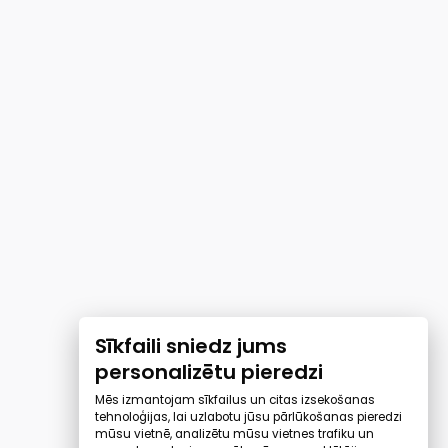
Sīkfaili sniedz jums
personalizētu pieredzi
Mēs izmantojam sīkfailus un citas izsekošanas
tehnoloģijas, lai uzlabotu jūsu pārlūkošanas pieredzi
mūsu vietnē, analizētu mūsu vietnes trafiku un