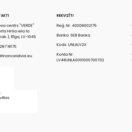
AKTI
REKVIZĪTI
esa centrs "VERDE"
Reģ. Nr. 40008002175
ta Hirša iela 1a
Banka: SEB Banka
kab.), Rīga, LV-1045
Kods: UNLALV2X
287 18175
Konta Nr.
@financelatvia.eu
LV48UNLA0001000700732
s
rvētas