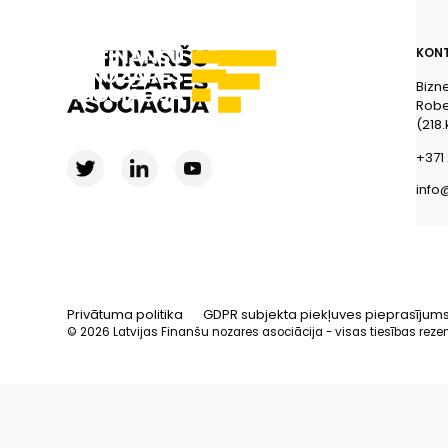
KONT
Bizn
Rober
(218.
+371 
info
Privātuma politika
GDPR subjekta piekļuves pieprasījum
© 2026 Latvijas Finanšu nozares asociācija - visas tiesības reze