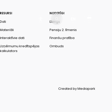
RESURSI
NODERĪGI
EN
Dati
Līzings
Materiāli
Pensiju 2. līmenis
Interaktīvie dati
Finanšu pratība
Uzņēmumu kredītspējas
Ombuds
kalkulators
Created by Mediapark