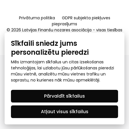
Privātuma politika
GDPR subjekta piekļuves
pieprasījums
© 2026 Latvijas Finanšu nozares asociācija - visas tiesības
rezervētas
Sīkfaili sniedz jums
Created by Mediapark
personalizētu pieredzi
Mēs izmantojam sīkfailus un citas izsekošanas
tehnoloģijas, lai uzlabotu jūsu pārlūkošanas pieredzi
mūsu vietnē, analizētu mūsu vietnes trafiku un
saprastu, no kurienes nāk mūsu apmeklētāji.
Pārvaldīt sīkfailus
Atļaut visus sīkfailus