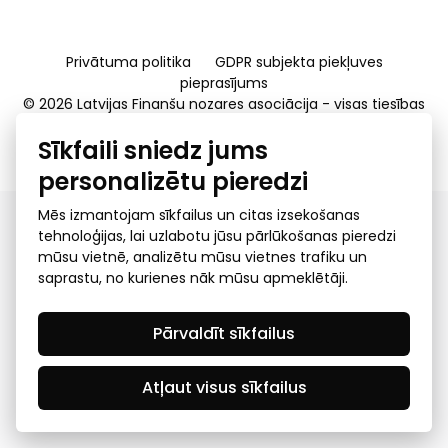
Privātuma politika
GDPR subjekta piekļuves
pieprasījums
© 2026 Latvijas Finanšu nozares asociācija - visas tiesības
rezervētas
Sīkfaili sniedz jums
Created by Mediapark
personalizētu pieredzi
Mēs izmantojam sīkfailus un citas izsekošanas
tehnoloģijas, lai uzlabotu jūsu pārlūkošanas pieredzi
mūsu vietnē, analizētu mūsu vietnes trafiku un
saprastu, no kurienes nāk mūsu apmeklētāji.
Pārvaldīt sīkfailus
Atļaut visus sīkfailus