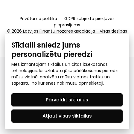
Privātuma politika
GDPR subjekta piekļuves
pieprasījums
© 2026 Latvijas Finanšu nozares asociācija - visas tiesības
rezervētas
Sīkfaili sniedz jums
Created by Mediapark
personalizētu pieredzi
Mēs izmantojam sīkfailus un citas izsekošanas
tehnoloģijas, lai uzlabotu jūsu pārlūkošanas pieredzi
mūsu vietnē, analizētu mūsu vietnes trafiku un
saprastu, no kurienes nāk mūsu apmeklētāji.
Pārvaldīt sīkfailus
Atļaut visus sīkfailus