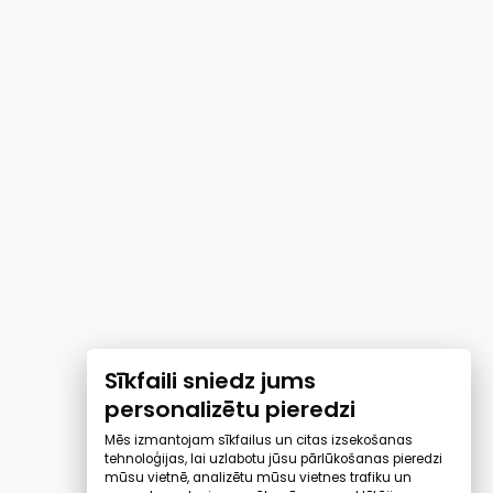
Sīkfaili sniedz jums
personalizētu pieredzi
Mēs izmantojam sīkfailus un citas izsekošanas
tehnoloģijas, lai uzlabotu jūsu pārlūkošanas pieredzi
mūsu vietnē, analizētu mūsu vietnes trafiku un