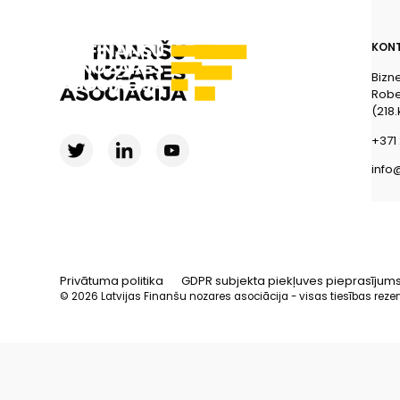
KONT
Bizn
Rober
(218.
+371 
info
Privātuma politika
GDPR subjekta piekļuves pieprasījum
© 2026 Latvijas Finanšu nozares asociācija - visas tiesības reze