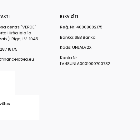
AKTI
REKVIZĪTI
esa centrs "VERDE"
Reģ. Nr. 40008002175
ta Hirša iela 1a
Banka: SEB Banka
kab.), Rīga, LV-1045
Kods: UNLALV2X
287 18175
Konta Nr.
@financelatvia.eu
LV48UNLA0001000700732
s
rvētas