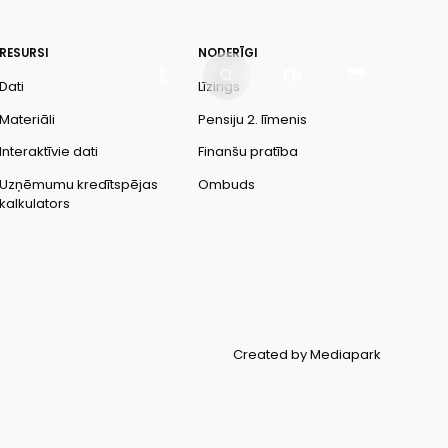
RESURSI
NODERĪGI
EN
Dati
Līzings
Materiāli
Pensiju 2. līmenis
Interaktīvie dati
Finanšu pratība
Uzņēmumu kredītspējas
Ombuds
kalkulators
Created by Mediapark