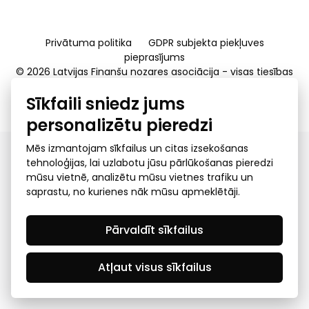
Privātuma politika
GDPR subjekta piekļuves
pieprasījums
© 2026 Latvijas Finanšu nozares asociācija - visas tiesības
rezervētas
Sīkfaili sniedz jums
Created by Mediapark
personalizētu pieredzi
Mēs izmantojam sīkfailus un citas izsekošanas
tehnoloģijas, lai uzlabotu jūsu pārlūkošanas pieredzi
mūsu vietnē, analizētu mūsu vietnes trafiku un
saprastu, no kurienes nāk mūsu apmeklētāji.
Pārvaldīt sīkfailus
Atļaut visus sīkfailus