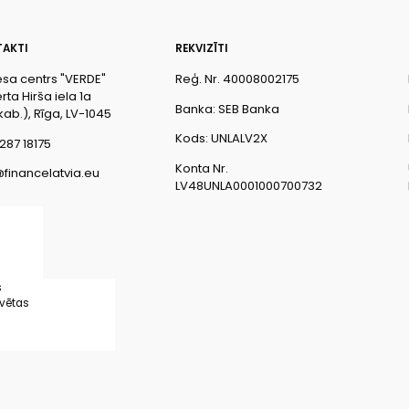
AKTI
REKVIZĪTI
esa centrs "VERDE"
Reģ. Nr. 40008002175
ta Hirša iela 1a
Banka: SEB Banka
kab.), Rīga, LV-1045
Kods: UNLALV2X
287 18175
Konta Nr.
@financelatvia.eu
LV48UNLA0001000700732
s
rvētas