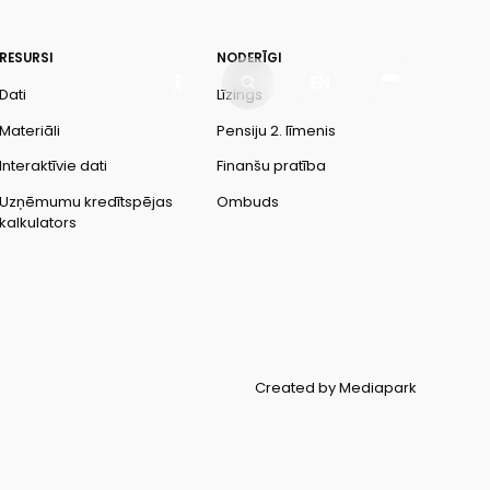
RESURSI
NODERĪGI
EN
Dati
Līzings
Materiāli
Pensiju 2. līmenis
Interaktīvie dati
Finanšu pratība
Uzņēmumu kredītspējas
Ombuds
kalkulators
Created by Mediapark