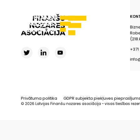
KONT
Bizn
Rober
(218.
+371 
info
Privātuma politika
GDPR subjekta piekļuves pieprasījum
© 2026 Latvijas Finanšu nozares asociācija - visas tiesības reze