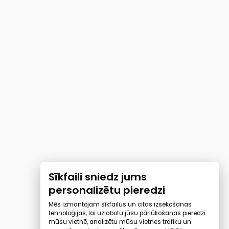
Sīkfaili sniedz jums
personalizētu pieredzi
Mēs izmantojam sīkfailus un citas izsekošanas
tehnoloģijas, lai uzlabotu jūsu pārlūkošanas pieredzi
mūsu vietnē, analizētu mūsu vietnes trafiku un