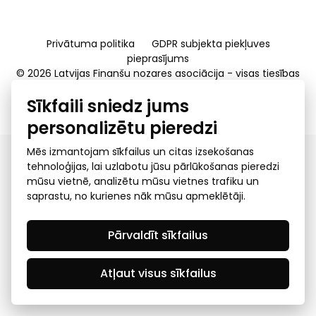
Privātuma politika
GDPR subjekta piekļuves
pieprasījums
© 2026 Latvijas Finanšu nozares asociācija - visas tiesības
rezervētas
Sīkfaili sniedz jums
Created by Mediapark
personalizētu pieredzi
Mēs izmantojam sīkfailus un citas izsekošanas
tehnoloģijas, lai uzlabotu jūsu pārlūkošanas pieredzi
mūsu vietnē, analizētu mūsu vietnes trafiku un
saprastu, no kurienes nāk mūsu apmeklētāji.
Pārvaldīt sīkfailus
Atļaut visus sīkfailus