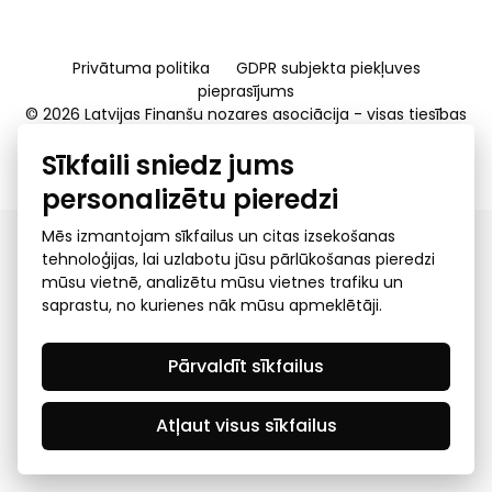
Privātuma politika
GDPR subjekta piekļuves
pieprasījums
© 2026 Latvijas Finanšu nozares asociācija - visas tiesības
rezervētas
Sīkfaili sniedz jums
Created by Mediapark
personalizētu pieredzi
Mēs izmantojam sīkfailus un citas izsekošanas
tehnoloģijas, lai uzlabotu jūsu pārlūkošanas pieredzi
mūsu vietnē, analizētu mūsu vietnes trafiku un
saprastu, no kurienes nāk mūsu apmeklētāji.
Pārvaldīt sīkfailus
Atļaut visus sīkfailus