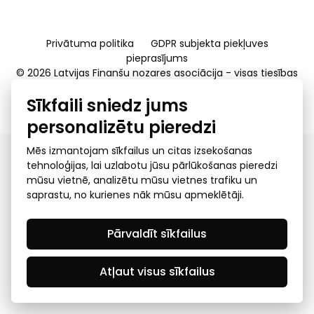
Privātuma politika
GDPR subjekta piekļuves
pieprasījums
© 2026 Latvijas Finanšu nozares asociācija - visas tiesības
rezervētas
Sīkfaili sniedz jums
Created by Mediapark
personalizētu pieredzi
Mēs izmantojam sīkfailus un citas izsekošanas
tehnoloģijas, lai uzlabotu jūsu pārlūkošanas pieredzi
mūsu vietnē, analizētu mūsu vietnes trafiku un
saprastu, no kurienes nāk mūsu apmeklētāji.
Pārvaldīt sīkfailus
Atļaut visus sīkfailus