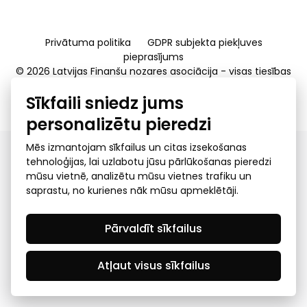
Privātuma politika
GDPR subjekta piekļuves
pieprasījums
© 2026 Latvijas Finanšu nozares asociācija - visas tiesības
rezervētas
Sīkfaili sniedz jums
Created by Mediapark
personalizētu pieredzi
Mēs izmantojam sīkfailus un citas izsekošanas
tehnoloģijas, lai uzlabotu jūsu pārlūkošanas pieredzi
mūsu vietnē, analizētu mūsu vietnes trafiku un
saprastu, no kurienes nāk mūsu apmeklētāji.
Pārvaldīt sīkfailus
Atļaut visus sīkfailus