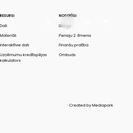
RESURSI
NODERĪGI
EN
Dati
Līzings
Materiāli
Pensiju 2. līmenis
Interaktīvie dati
Finanšu pratība
Uzņēmumu kredītspējas
Ombuds
kalkulators
Created by Mediapark