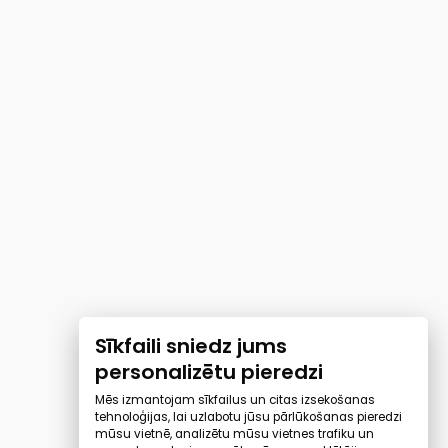
Sīkfaili sniedz jums
personalizētu pieredzi
Mēs izmantojam sīkfailus un citas izsekošanas
tehnoloģijas, lai uzlabotu jūsu pārlūkošanas pieredzi
mūsu vietnē, analizētu mūsu vietnes trafiku un