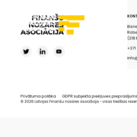
KONT
Bizn
Rober
(218.
+371 
info
Privātuma politika
GDPR subjekta piekļuves pieprasījum
© 2026 Latvijas Finanšu nozares asociācija - visas tiesības reze