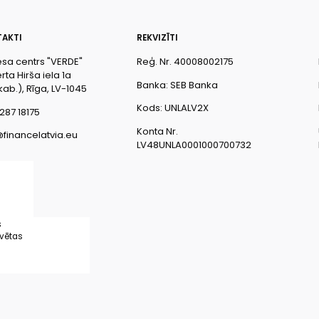
AKTI
REKVIZĪTI
esa centrs "VERDE"
Reģ. Nr. 40008002175
ta Hirša iela 1a
Banka: SEB Banka
kab.), Rīga, LV-1045
Kods: UNLALV2X
287 18175
Konta Nr.
@financelatvia.eu
LV48UNLA0001000700732
s
rvētas