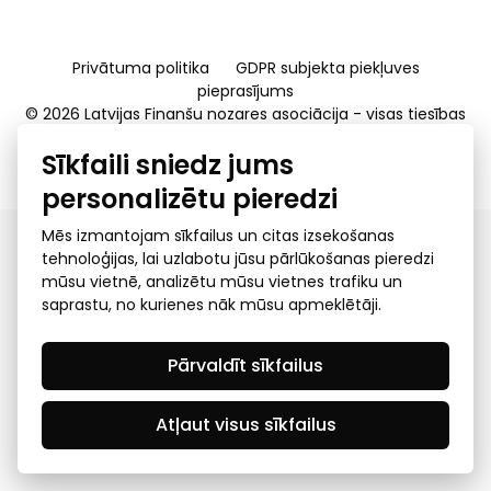
Privātuma politika
GDPR subjekta piekļuves
pieprasījums
© 2026 Latvijas Finanšu nozares asociācija - visas tiesības
rezervētas
Sīkfaili sniedz jums
Created by Mediapark
personalizētu pieredzi
Mēs izmantojam sīkfailus un citas izsekošanas
tehnoloģijas, lai uzlabotu jūsu pārlūkošanas pieredzi
mūsu vietnē, analizētu mūsu vietnes trafiku un
saprastu, no kurienes nāk mūsu apmeklētāji.
Pārvaldīt sīkfailus
Atļaut visus sīkfailus