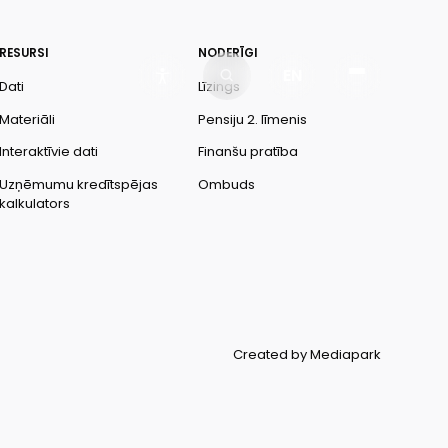
RESURSI
NODERĪGI
EN
Dati
Līzings
Materiāli
Pensiju 2. līmenis
Interaktīvie dati
Finanšu pratība
Uzņēmumu kredītspējas
Ombuds
kalkulators
Created by Mediapark