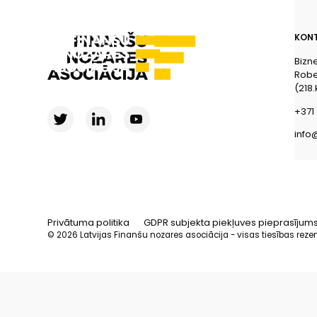
KONT
Bizn
Rober
(218.
+371 
info
Privātuma politika
GDPR subjekta piekļuves pieprasījum
© 2026 Latvijas Finanšu nozares asociācija - visas tiesības reze