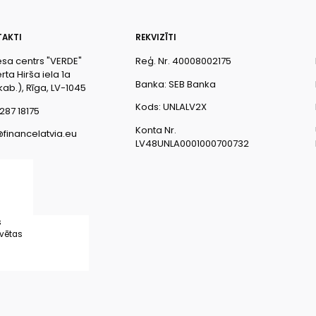
AKTI
REKVIZĪTI
esa centrs "VERDE"
Reģ. Nr. 40008002175
ta Hirša iela 1a
Banka: SEB Banka
kab.), Rīga, LV-1045
Kods: UNLALV2X
287 18175
Konta Nr.
@financelatvia.eu
LV48UNLA0001000700732
s
rvētas