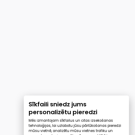
Sīkfaili sniedz jums
personalizētu pieredzi
Mēs izmantojam sīkfailus un citas izsekošanas
tehnoloģijas, lai uzlabotu jūsu pārlūkošanas pieredzi
mūsu vietnē, analizētu mūsu vietnes trafiku un