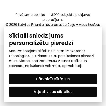
Privātuma politika
GDPR subjekta piekļuves
pieprasījums
© 2026 Latvijas Finanšu nozares asociācija - visas tiesības
rezervētas
Sīkfaili sniedz jums
Created by Mediapark
personalizētu pieredzi
Mēs izmantojam sīkfailus un citas izsekošanas
tehnoloģijas, lai uzlabotu jūsu pārlūkošanas pieredzi
mūsu vietnē, analizētu mūsu vietnes trafiku un
saprastu, no kurienes nāk mūsu apmeklētāji.
Pārvaldīt sīkfailus
Atļaut visus sīkfailus