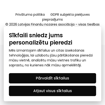
Privātuma politika
GDPR subjekta piekļuves
pieprasījums
© 2026 Latvijas Finanšu nozares asociācija - visas tiesības
rezervētas
Sīkfaili sniedz jums
Created by Mediapark
personalizētu pieredzi
Mēs izmantojam sīkfailus un citas izsekošanas
tehnoloģijas, lai uzlabotu jūsu pārlūkošanas pieredzi
mūsu vietnē, analizētu mūsu vietnes trafiku un
saprastu, no kurienes nāk mūsu apmeklētāji.
Pārvaldīt sīkfailus
Atļaut visus sīkfailus