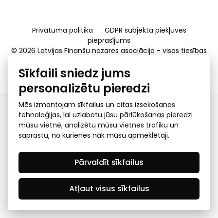
Privātuma politika
GDPR subjekta piekļuves
pieprasījums
© 2026 Latvijas Finanšu nozares asociācija - visas tiesības
rezervētas
Sīkfaili sniedz jums
Created by Mediapark
personalizētu pieredzi
Mēs izmantojam sīkfailus un citas izsekošanas
tehnoloģijas, lai uzlabotu jūsu pārlūkošanas pieredzi
mūsu vietnē, analizētu mūsu vietnes trafiku un
saprastu, no kurienes nāk mūsu apmeklētāji.
Pārvaldīt sīkfailus
Atļaut visus sīkfailus