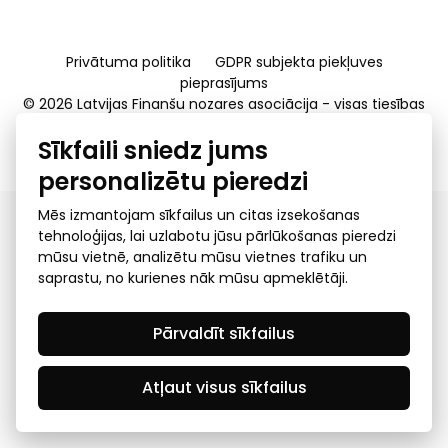
Privātuma politika
GDPR subjekta piekļuves
pieprasījums
© 2026 Latvijas Finanšu nozares asociācija - visas tiesības
rezervētas
Sīkfaili sniedz jums
Created by Mediapark
personalizētu pieredzi
Mēs izmantojam sīkfailus un citas izsekošanas
tehnoloģijas, lai uzlabotu jūsu pārlūkošanas pieredzi
mūsu vietnē, analizētu mūsu vietnes trafiku un
saprastu, no kurienes nāk mūsu apmeklētāji.
Pārvaldīt sīkfailus
Atļaut visus sīkfailus