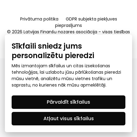
Privātuma politika
GDPR subjekta piekļuves
pieprasījums
© 2026 Latvijas Finanšu nozares asociācija - visas tiesības
rezervētas
Sīkfaili sniedz jums
Created by Mediapark
personalizētu pieredzi
Mēs izmantojam sīkfailus un citas izsekošanas
tehnoloģijas, lai uzlabotu jūsu pārlūkošanas pieredzi
mūsu vietnē, analizētu mūsu vietnes trafiku un
saprastu, no kurienes nāk mūsu apmeklētāji.
Pārvaldīt sīkfailus
Atļaut visus sīkfailus